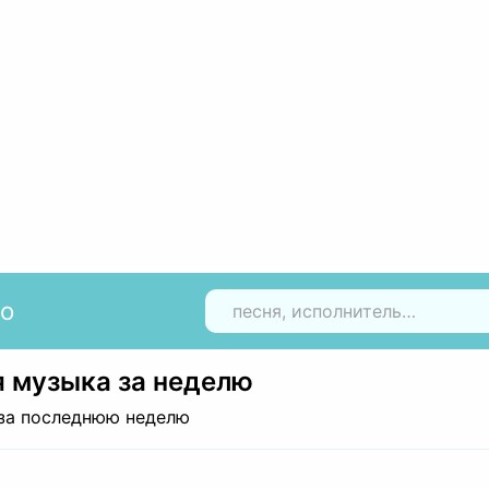
io
Н
 музыка за неделю
за последнюю неделю