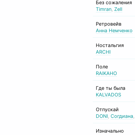
Без сожаления
Timran
,
Zell
Ретровейв
Анна Немченко
Ностальгия
ARCHI
Поле
RAIKAHO
Где ты была
KALVADOS
Отпускай
DONI
,
Согдиана
Изначально