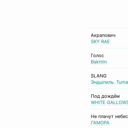
Акрапович
SKY RAE
Голос
Bakhtin
SLANG
Эндшпиль
,
Tuma
Под дождём
WHITE GALLOW
Не плачут небе
ГАМОРА