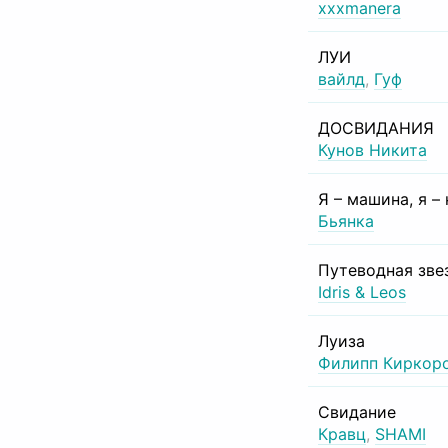
xxxmanera
ЛУИ
вайлд
,
Гуф
ДОСВИДАНИЯ
Кунов Никита
Я – машина, я –
Бьянка
Путеводная зве
Idris & Leos
Луиза
Филипп Киркор
Свидание
Кравц
,
SHAMI