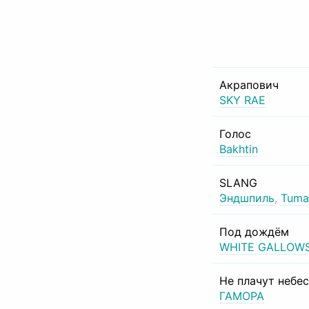
Акрапович
SKY RAE
Голос
Bakhtin
SLANG
Эндшпиль
,
Tuma
Под дождём
WHITE GALLOW
Не плачут небе
ГАМОРА