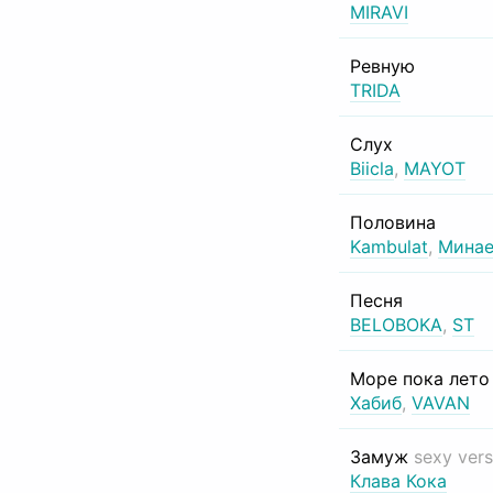
MIRAVI
Ревную
TRIDA
Слух
Biicla
,
MAYOT
Половина
Kambulat
,
Минае
Песня
BELOBOKA
,
ST
Море пока лет
Хабиб
,
VAVAN
Замуж
sexy vers
Клава Кока