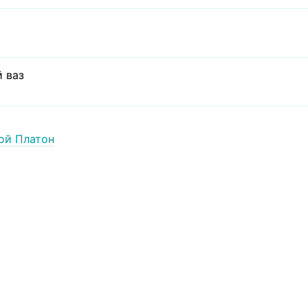
 ваз
ой Платон