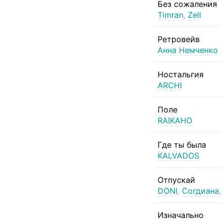
Без сожаления
Timran
,
Zell
Ретровейв
Анна Немченко
Ностальгия
ARCHI
Поле
RAIKAHO
Где ты была
KALVADOS
Отпускай
DONI
,
Согдиана
Изначально