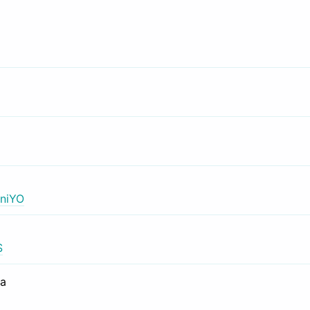
niYO
S
са