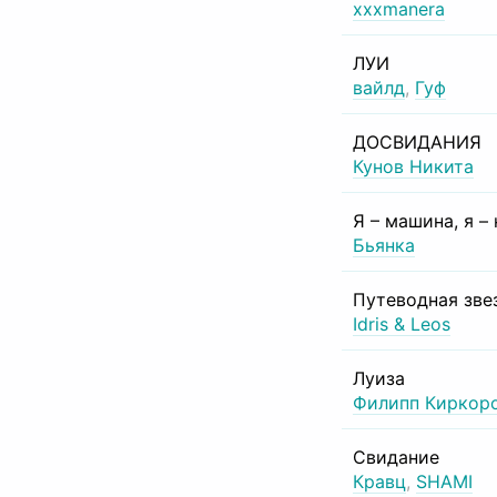
xxxmanera
ЛУИ
вайлд
,
Гуф
ДОСВИДАНИЯ
Кунов Никита
Я – машина, я –
Бьянка
Путеводная зве
Idris & Leos
Луиза
Филипп Киркор
Свидание
Кравц
,
SHAMI