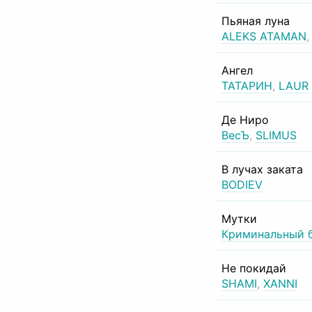
Пьяная луна
ALEKS ATAMAN
Ангел
ТАТАРИН
,
LAUR
Де Ниро
ВесЪ
,
SLIMUS
В лучах заката
BODIEV
Мутки
Криминальный 
Не покидай
SHAMI
,
XANNI