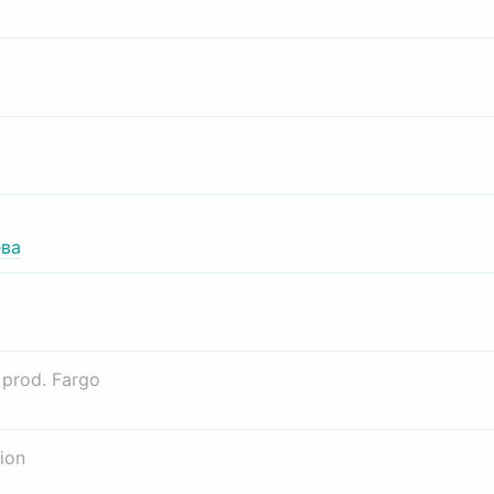
ва
о
prod. Fargo
ion