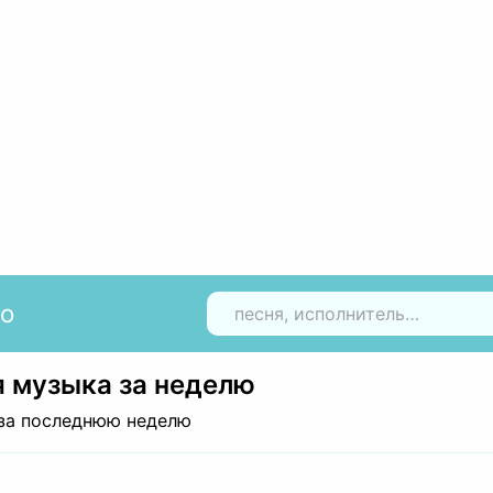
io
Н
 музыка за неделю
за последнюю неделю