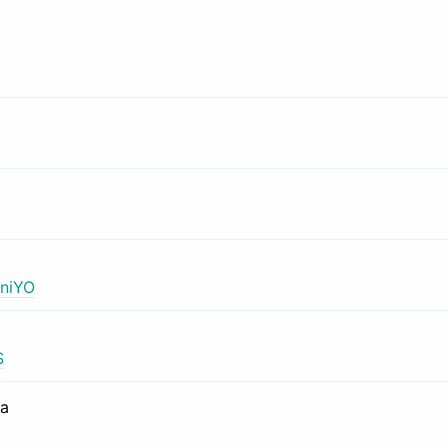
niYO
S
са