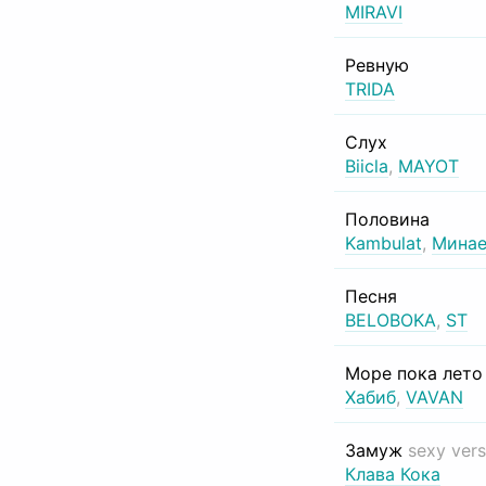
MIRAVI
Ревную
TRIDA
Слух
Biicla
,
MAYOT
Половина
Kambulat
,
Минае
Песня
BELOBOKA
,
ST
Море пока лет
Хабиб
,
VAVAN
Замуж
sexy vers
Клава Кока