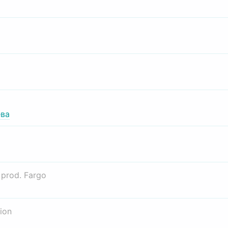
ва
о
prod. Fargo
ion