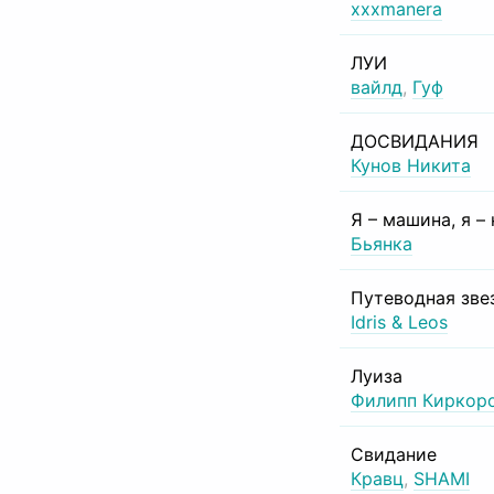
xxxmanera
ЛУИ
вайлд
,
Гуф
ДОСВИДАНИЯ
Кунов Никита
Я – машина, я –
Бьянка
Путеводная зве
Idris & Leos
Луиза
Филипп Киркор
Свидание
Кравц
,
SHAMI