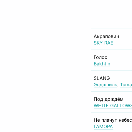
Акрапович
SKY RAE
Голос
Bakhtin
SLANG
Эндшпиль
,
Tuma
Под дождём
WHITE GALLOW
Не плачут небе
ГАМОРА