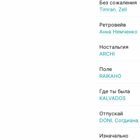
Без сожаления
Timran
,
Zell
Ретровейв
Анна Немченко
Ностальгия
ARCHI
Поле
RAIKAHO
Где ты была
KALVADOS
Отпускай
DONI
,
Согдиана
Изначально