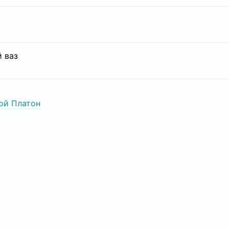
 ваз
ой Платон