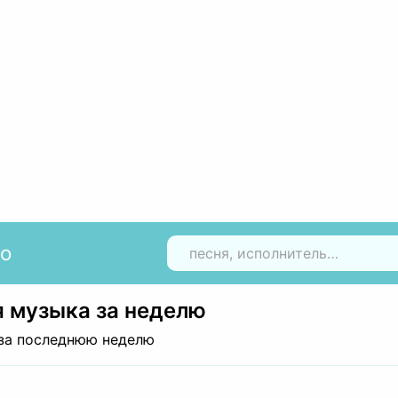
io
Н
 музыка за неделю
за последнюю неделю