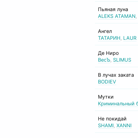
Пьяная луна
ALEKS ATAMAN
Ангел
ТАТАРИН
,
LAUR
Де Ниро
ВесЪ
,
SLIMUS
В лучах заката
BODIEV
Мутки
Криминальный 
Не покидай
SHAMI
,
XANNI