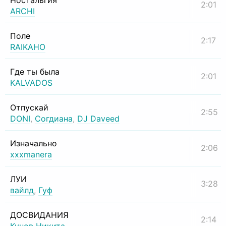
Ностальгия
2:01
ARCHI
Поле
2:17
RAIKAHO
Где ты была
2:01
KALVADOS
Отпускай
2:55
DONI
,
Согдиана
,
DJ Daveed
Изначально
2:06
xxxmanera
ЛУИ
3:28
вайлд
,
Гуф
ДОСВИДАНИЯ
2:14