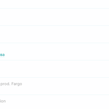
ва
о
prod. Fargo
ion