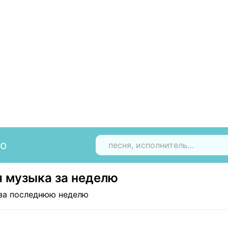
io
Н
 музыка за неделю
за последнюю неделю