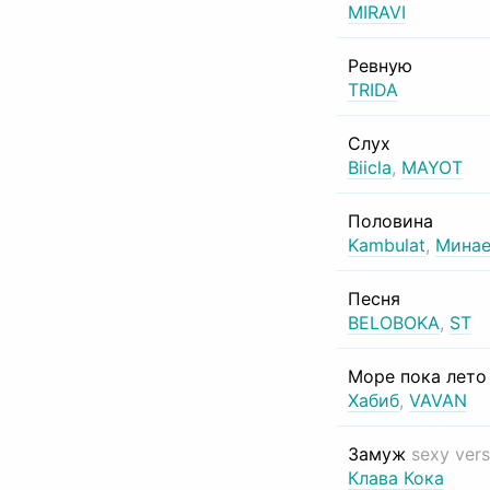
MIRAVI
Ревную
TRIDA
Слух
Biicla
,
MAYOT
Половина
Kambulat
,
Минае
Песня
BELOBOKA
,
ST
Море пока лет
Хабиб
,
VAVAN
Замуж
sexy vers
Клава Кока