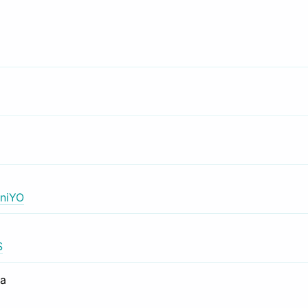
niYO
S
са