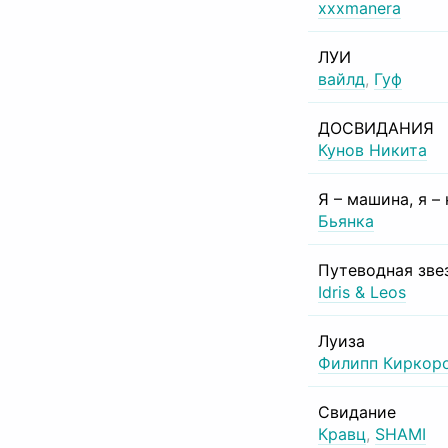
xxxmanera
ЛУИ
вайлд
,
Гуф
ДОСВИДАНИЯ
Кунов Никита
Я – машина, я –
Бьянка
Путеводная зве
Idris & Leos
Луиза
Филипп Киркор
Свидание
Кравц
,
SHAMI