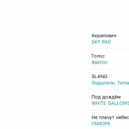
Акрапович
SKY RAE
Голос
Bakhtin
SLANG
Эндшпиль
,
Tuma
Под дождём
WHITE GALLOW
Не плачут небе
ГАМОРА