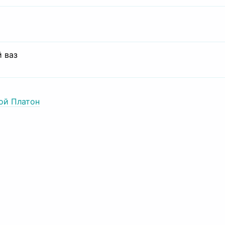
 ваз
ой Платон