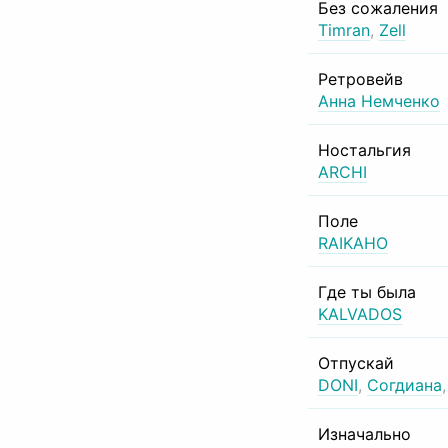
Без сожаления
Timran
,
Zell
Ретровейв
Анна Немченко
Ностальгия
ARCHI
Поле
RAIKAHO
Где ты была
KALVADOS
Отпускай
DONI
,
Согдиана
Изначально