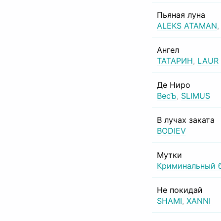
Пьяная луна
ALEKS ATAMAN
Ангел
ТАТАРИН
,
LAUR
Де Ниро
ВесЪ
,
SLIMUS
В лучах заката
BODIEV
Мутки
Криминальный 
Не покидай
SHAMI
,
XANNI