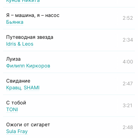
Кунов Никита
Я – машина, я – насос
2:52
Бьянка
Путеводная звезда
2:34
Idris & Leos
Луиза
4:00
Филипп Киркоров
Свидание
2:47
Кравц
,
SHAMI
С тобой
3:21
TONI
Ожоги от сигарет
2:48
Sula Fray