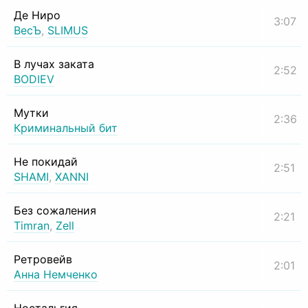
Де Ниро
3:07
ВесЪ
,
SLIMUS
В лучах заката
2:52
BODIEV
Мутки
2:36
Криминальный бит
Не покидай
2:51
SHAMI
,
XANNI
Без сожаления
2:21
Timran
,
Zell
Ретровейв
2:01
Анна Немченко