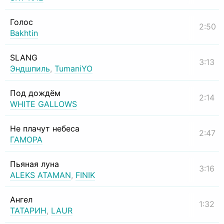
Голос
2:50
Bakhtin
SLANG
3:13
Эндшпиль
,
TumaniYO
Под дождём
2:14
WHITE GALLOWS
Не плачут небеса
2:47
ГАМОРА
Пьяная луна
3:16
ALEKS ATAMAN
,
FINIK
Ангел
1:32
ТАТАРИН
,
LAUR