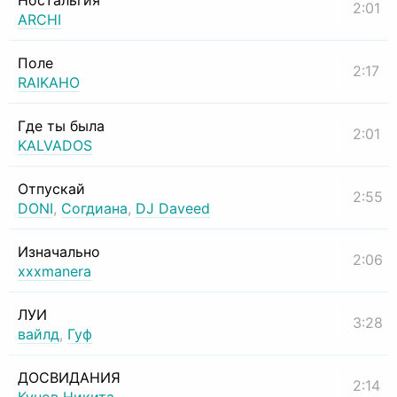
Ностальгия
2:01
ARCHI
Поле
2:17
RAIKAHO
Где ты была
2:01
KALVADOS
Отпускай
2:55
DONI
,
Согдиана
,
DJ Daveed
Изначально
2:06
xxxmanera
ЛУИ
3:28
вайлд
,
Гуф
ДОСВИДАНИЯ
2:14