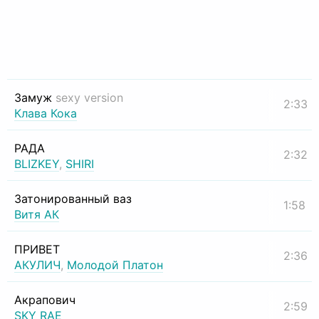
Замуж
sexy version
2:33
Клава Кока
РАДА
2:32
BLIZKEY
,
SHIRI
Затонированный ваз
1:58
Витя АК
ПРИВЕТ
2:36
АКУЛИЧ
,
Молодой Платон
Акрапович
2:59
SKY RAE