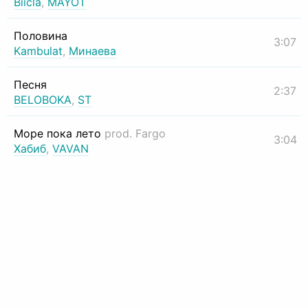
Biicla
,
MAYOT
Половина
3:07
Kambulat
,
Минаева
Песня
2:37
BELOBOKA
,
ST
Море пока лето
prod. Fargo
3:04
Хабиб
,
VAVAN