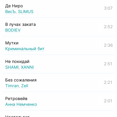
Де Ниро
3:07
ВесЪ
,
SLIMUS
В лучах заката
2:52
BODIEV
Мутки
2:36
Криминальный бит
Не покидай
2:51
SHAMI
,
XANNI
Без сожаления
2:21
Timran
,
Zell
Ретровейв
2:01
Анна Немченко