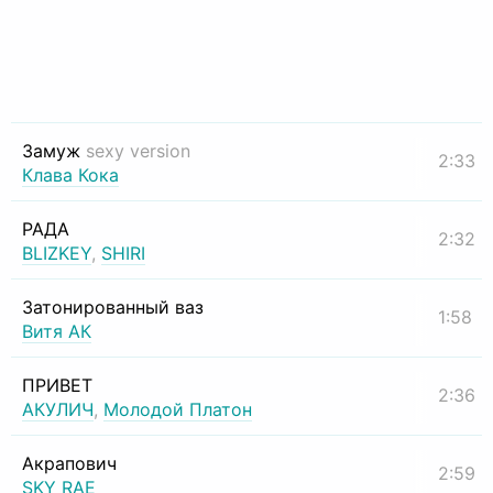
Замуж
sexy version
2:33
Клава Кока
РАДА
2:32
BLIZKEY
,
SHIRI
Затонированный ваз
1:58
Витя АК
ПРИВЕТ
2:36
АКУЛИЧ
,
Молодой Платон
Акрапович
2:59
SKY RAE