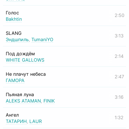
Голос
2:50
Bakhtin
SLANG
3:13
Эндшпиль
,
TumaniYO
Под дождём
2:14
WHITE GALLOWS
Не плачут небеса
2:47
ГАМОРА
Пьяная луна
3:16
ALEKS ATAMAN
,
FINIK
Ангел
1:32
ТАТАРИН
,
LAUR