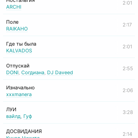
Ностальгия
2:01
ARCHI
Поле
2:17
RAIKAHO
Где ты была
2:01
KALVADOS
Отпускай
2:55
DONI
,
Согдиана
,
DJ Daveed
Изначально
2:06
xxxmanera
ЛУИ
3:28
вайлд
,
Гуф
ДОСВИДАНИЯ
2:14