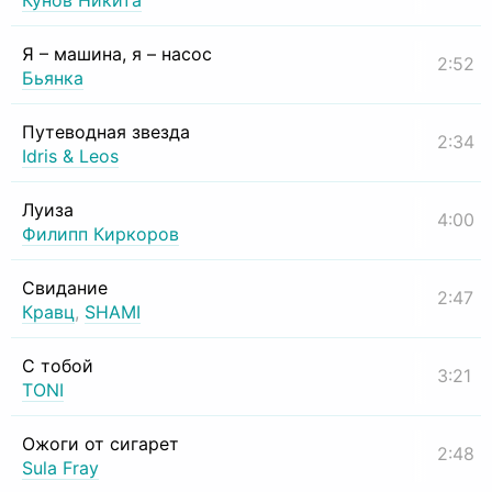
Кунов Никита
Я – машина, я – насос
2:52
Бьянка
Путеводная звезда
2:34
Idris & Leos
Луиза
4:00
Филипп Киркоров
Свидание
2:47
Кравц
,
SHAMI
С тобой
3:21
TONI
Ожоги от сигарет
2:48
Sula Fray