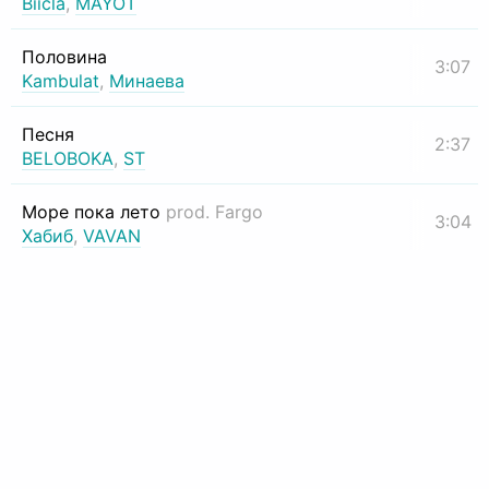
Biicla
,
MAYOT
Половина
3:07
Kambulat
,
Минаева
Песня
2:37
BELOBOKA
,
ST
Море пока лето
prod. Fargo
3:04
Хабиб
,
VAVAN