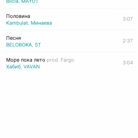
Biicla
,
MAYOT
Половина
3:07
Kambulat
,
Минаева
Песня
2:37
BELOBOKA
,
ST
Море пока лето
prod. Fargo
3:04
Хабиб
,
VAVAN