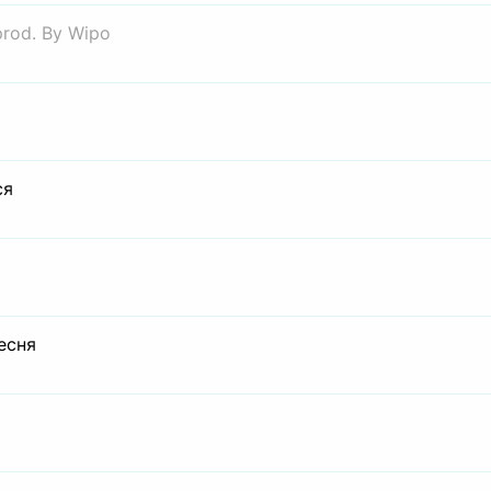
prod. By Wipo
ся
есня