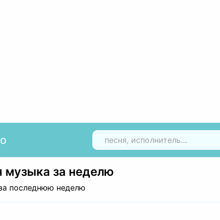
io
Н
 музыка за неделю
за последнюю неделю