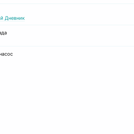
й Дневник
зда
 насос