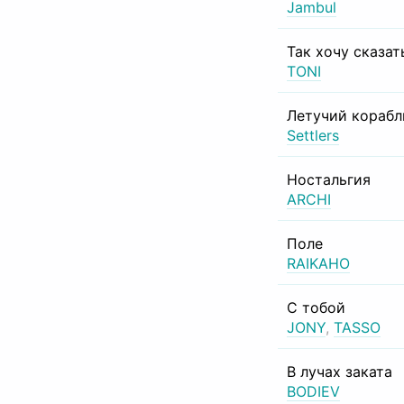
Jambul
Так хочу сказат
TONI
Летучий корабл
Settlers
Ностальгия
ARCHI
Поле
RAIKAHO
С тобой
JONY
,
TASSO
В лучах заката
BODIEV