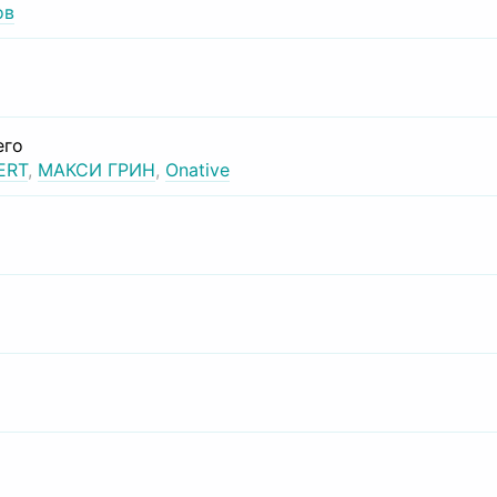
ов
его
ERT
,
МАКСИ ГРИН
,
Onative