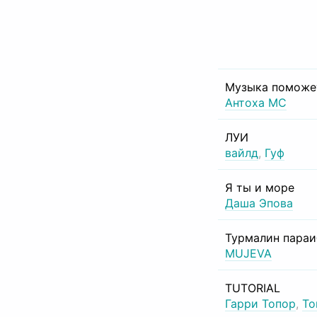
Музыка поможе
Антоха МС
ЛУИ
вайлд
,
Гуф
Я ты и море
Даша Эпова
Турмалин пара
MUJEVA
TUTORIAL
Гарри Топор
,
То