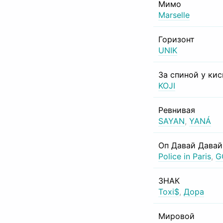
Мимо
Marselle
Горизонт
UNIK
За спиной у ки
KOJI
Ревнивая
SAYAN
,
YANÁ
Оп Давай Давай
Police in Paris
,
G
ЗНАК
Toxi$
,
Дора
Мировой