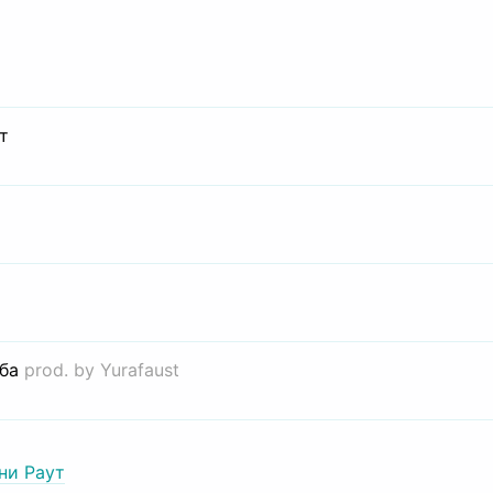
т
иба
prod. by Yurafaust
ни Раут