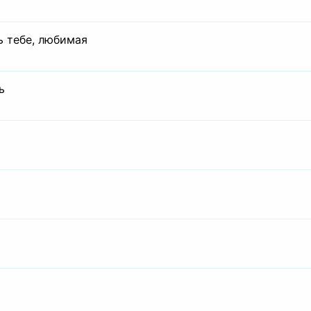
ь тебе, любимая
ь