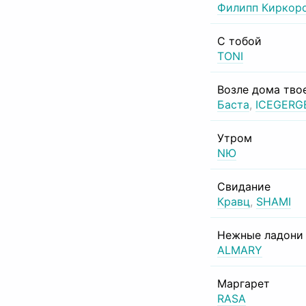
Филипп Киркор
С тобой
TONI
Возле дома тво
Баста
,
ICEGERG
Утром
NЮ
Свидание
Кравц
,
SHAMI
Нежные ладони
ALMARY
Маргарет
RASA