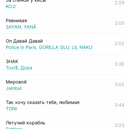
За спиной у кисы
2:29
KOJI
Ревнивая
2:00
SAYAN
,
YANÁ
Оп Давай Давай
2:02
Police in Paris
,
GORILLA GLU
,
LIL NAKU
ЗНАК
3:36
Toxi$
,
Дора
Мировой
3:02
Jambul
Так хочу сказать тебе, любимая
3:44
TONI
Летучий корабль
3:23