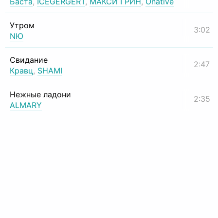
Баста
,
ICEGERGERT
,
МАКСИ ГРИН
,
Onative
Утром
3:02
NЮ
Свидание
2:47
Кравц
,
SHAMI
Нежные ладони
2:35
ALMARY