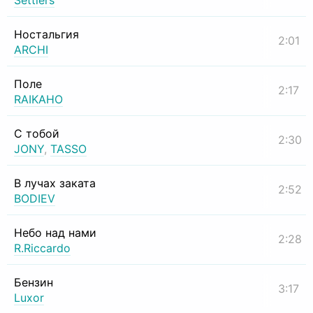
Settlers
Ностальгия
2:01
ARCHI
Поле
2:17
RAIKAHO
С тобой
2:30
JONY
,
TASSO
В лучах заката
2:52
BODIEV
Небо над нами
2:28
R.Riccardo
Бензин
3:17
Luxor