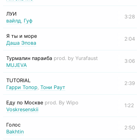
ЛУИ
3:28
вайлд
,
Гуф
Я ты и море
2:04
Даша Эпова
Турмалин параиба
prod. by Yurafaust
3:06
MUJEVA
TUTORIAL
2:39
Гарри Топор
,
Тони Раут
Еду по Москве
prod. By Wipo
1:22
Voskresenskii
Голос
2:50
Bakhtin