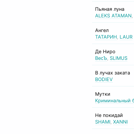
Пьяная луна
ALEKS ATAMAN
Ангел
ТАТАРИН
,
LAUR
Де Ниро
ВесЪ
,
SLIMUS
В лучах заката
BODIEV
Мутки
Криминальный 
Не покидай
SHAMI
,
XANNI