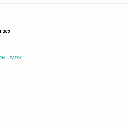
 ваз
ой Платон