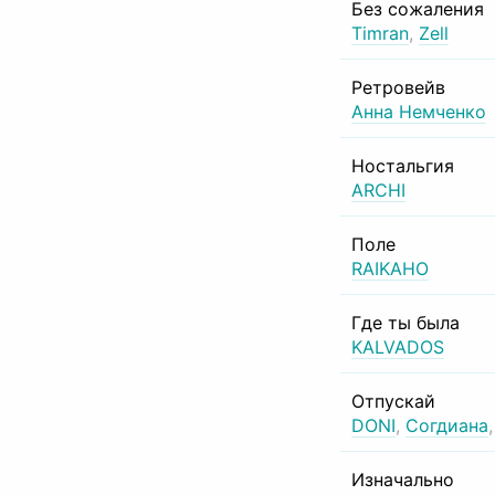
Без сожаления
Timran
,
Zell
Ретровейв
Анна Немченко
Ностальгия
ARCHI
Поле
RAIKAHO
Где ты была
KALVADOS
Отпускай
DONI
,
Согдиана
Изначально