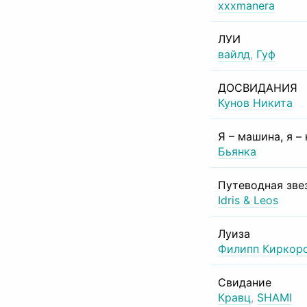
xxxmanera
ЛУИ
вайлд
,
Гуф
ДОСВИДАНИЯ
Кунов Никита
Я – машина, я –
Бьянка
Путеводная зве
Idris & Leos
Луиза
Филипп Киркор
Свидание
Кравц
,
SHAMI