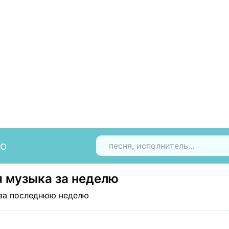
io
Н
 музыка за неделю
за последнюю неделю