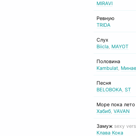
MIRAVI
Ревную
TRIDA
Слух
Biicla
,
MAYOT
Половина
Kambulat
,
Минае
Песня
BELOBOKA
,
ST
Море пока лет
Хабиб
,
VAVAN
Замуж
sexy vers
Клава Кока