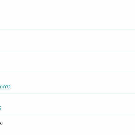
niYO
S
са