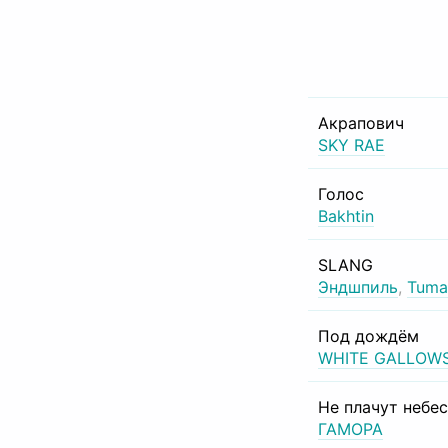
Акрапович
SKY RAE
Голос
Bakhtin
SLANG
Эндшпиль
,
Tuma
Под дождём
WHITE GALLOW
Не плачут небе
ГАМОРА