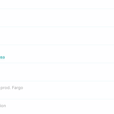
ва
о
prod. Fargo
ion