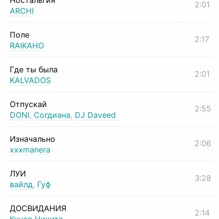
Ностальгия
2:01
ARCHI
Поле
2:17
RAIKAHO
Где ты была
2:01
KALVADOS
Отпускай
2:55
DONI
,
Согдиана
,
DJ Daveed
Изначально
2:06
xxxmanera
ЛУИ
3:28
вайлд
,
Гуф
ДОСВИДАНИЯ
2:14