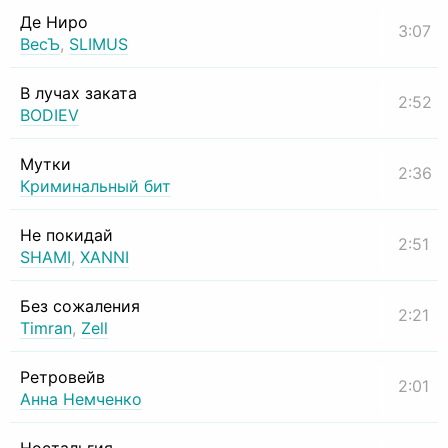
Де Ниро
3:07
ВесЪ
,
SLIMUS
В лучах заката
2:52
BODIEV
Мутки
2:36
Криминальный бит
Не покидай
2:51
SHAMI
,
XANNI
Без сожаления
2:21
Timran
,
Zell
Ретровейв
2:01
Анна Немченко