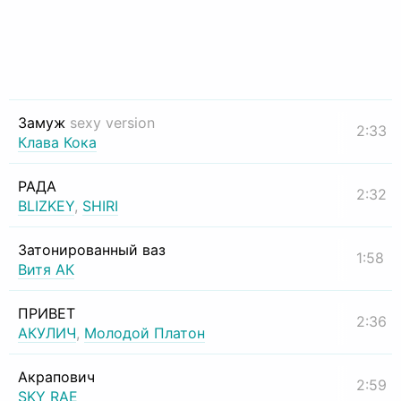
Замуж
sexy version
2:33
Клава Кока
РАДА
2:32
BLIZKEY
,
SHIRI
Затонированный ваз
1:58
Витя АК
ПРИВЕТ
2:36
АКУЛИЧ
,
Молодой Платон
Акрапович
2:59
SKY RAE