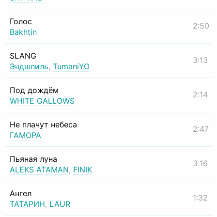
Голос
2:50
Bakhtin
SLANG
3:13
Эндшпиль
,
TumaniYO
Под дождём
2:14
WHITE GALLOWS
Не плачут небеса
2:47
ГАМОРА
Пьяная луна
3:16
ALEKS ATAMAN
,
FINIK
Ангел
1:32
ТАТАРИН
,
LAUR