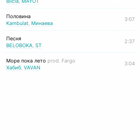
Biicla
,
MAYOT
Половина
3:07
Kambulat
,
Минаева
Песня
2:37
BELOBOKA
,
ST
Море пока лето
prod. Fargo
3:04
Хабиб
,
VAVAN