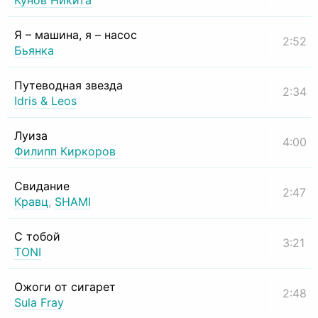
Кунов Никита
Я – машина, я – насос
2:52
Бьянка
Путеводная звезда
2:34
Idris & Leos
Луиза
4:00
Филипп Киркоров
Свидание
2:47
Кравц
,
SHAMI
С тобой
3:21
TONI
Ожоги от сигарет
2:48
Sula Fray