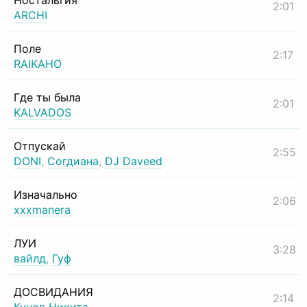
Ностальгия
2:01
ARCHI
Поле
2:17
RAIKAHO
Где ты была
2:01
KALVADOS
Отпускай
2:55
DONI
,
Согдиана
,
DJ Daveed
Изначально
2:06
xxxmanera
ЛУИ
3:28
вайлд
,
Гуф
ДОСВИДАНИЯ
2:14