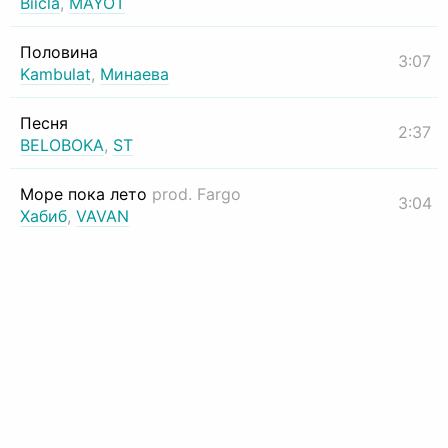
Biicla
,
MAYOT
Половина
3:07
Kambulat
,
Минаева
Песня
2:37
BELOBOKA
,
ST
Море пока лето
prod. Fargo
3:04
Хабиб
,
VAVAN