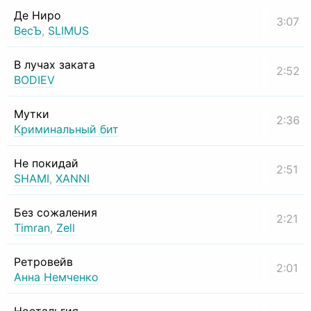
Де Ниро
3:07
ВесЪ
,
SLIMUS
В лучах заката
2:52
BODIEV
Мутки
2:36
Криминальный бит
Не покидай
2:51
SHAMI
,
XANNI
Без сожаления
2:21
Timran
,
Zell
Ретровейв
2:01
Анна Немченко