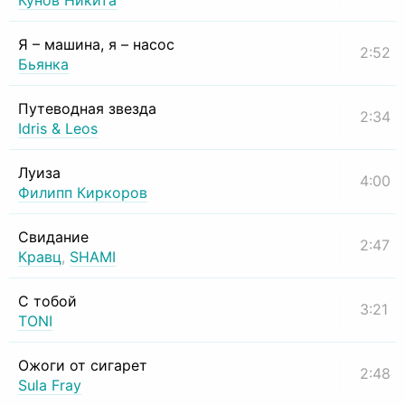
Кунов Никита
Я – машина, я – насос
2:52
Бьянка
Путеводная звезда
2:34
Idris & Leos
Луиза
4:00
Филипп Киркоров
Свидание
2:47
Кравц
,
SHAMI
С тобой
3:21
TONI
Ожоги от сигарет
2:48
Sula Fray