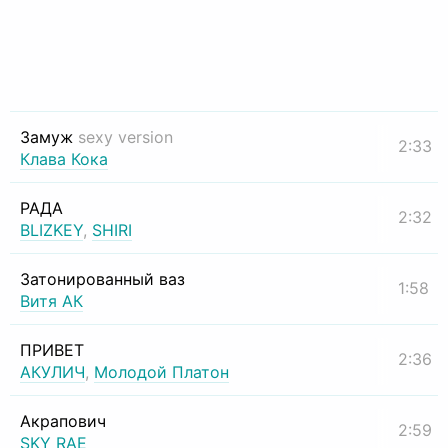
Замуж
sexy version
2:33
Клава Кока
РАДА
2:32
BLIZKEY
,
SHIRI
Затонированный ваз
1:58
Витя АК
ПРИВЕТ
2:36
АКУЛИЧ
,
Молодой Платон
Акрапович
2:59
SKY RAE