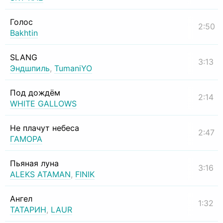
Голос
2:50
Bakhtin
SLANG
3:13
Эндшпиль
,
TumaniYO
Под дождём
2:14
WHITE GALLOWS
Не плачут небеса
2:47
ГАМОРА
Пьяная луна
3:16
ALEKS ATAMAN
,
FINIK
Ангел
1:32
ТАТАРИН
,
LAUR