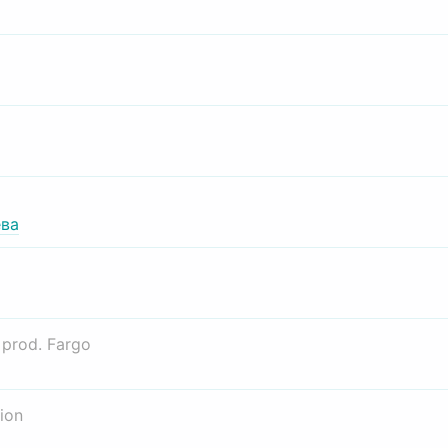
ва
о
prod. Fargo
ion