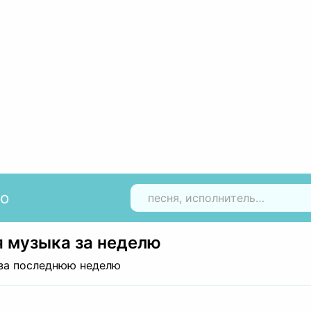
io
Н
 музыка за неделю
за последнюю неделю