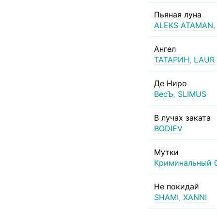
Пьяная луна
ALEKS ATAMAN
Ангел
ТАТАРИН
,
LAUR
Де Ниро
ВесЪ
,
SLIMUS
В лучах заката
BODIEV
Мутки
Криминальный 
Не покидай
SHAMI
,
XANNI