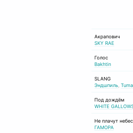
Акрапович
SKY RAE
Голос
Bakhtin
SLANG
Эндшпиль
,
Tuma
Под дождём
WHITE GALLOW
Не плачут небе
ГАМОРА