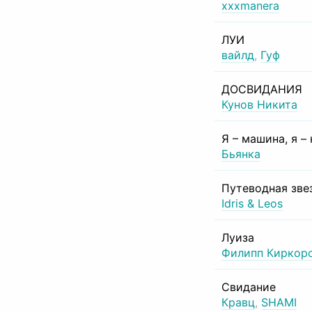
xxxmanera
ЛУИ
вайлд
,
Гуф
ДОСВИДАНИЯ
Кунов Никита
Я – машина, я –
Бьянка
Путеводная зве
Idris & Leos
Луиза
Филипп Киркор
Свидание
Кравц
,
SHAMI