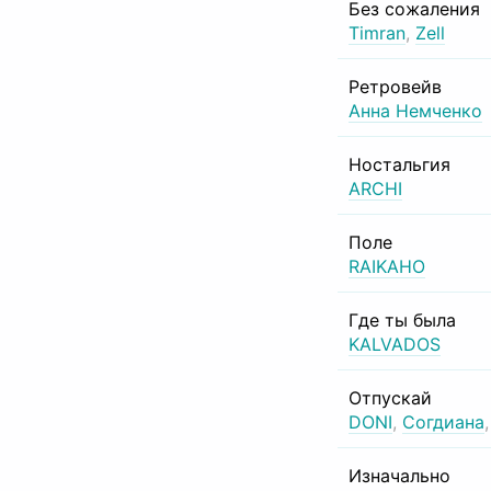
Без сожаления
Timran
,
Zell
Ретровейв
Анна Немченко
Ностальгия
ARCHI
Поле
RAIKAHO
Где ты была
KALVADOS
Отпускай
DONI
,
Согдиана
Изначально