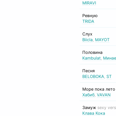
MIRAVI
Ревную
TRIDA
Слух
Biicla
,
MAYOT
Половина
Kambulat
,
Минае
Песня
BELOBOKA
,
ST
Море пока лет
Хабиб
,
VAVAN
Замуж
sexy vers
Клава Кока