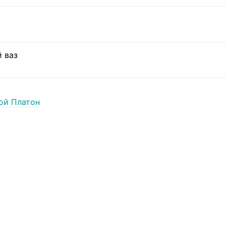
 ваз
ой Платон