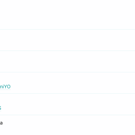
niYO
S
са