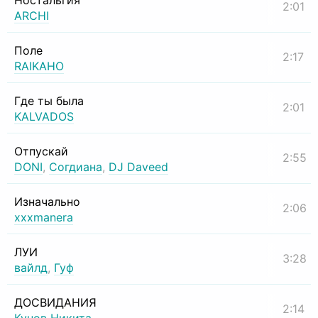
Ностальгия
2:01
ARCHI
Поле
2:17
RAIKAHO
Где ты была
2:01
KALVADOS
Отпускай
2:55
DONI
,
Согдиана
,
DJ Daveed
Изначально
2:06
xxxmanera
ЛУИ
3:28
вайлд
,
Гуф
ДОСВИДАНИЯ
2:14