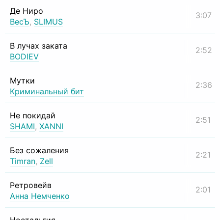
Де Ниро
3:07
ВесЪ
,
SLIMUS
В лучах заката
2:52
BODIEV
Мутки
2:36
Криминальный бит
Не покидай
2:51
SHAMI
,
XANNI
Без сожаления
2:21
Timran
,
Zell
Ретровейв
2:01
Анна Немченко