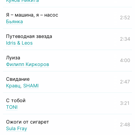
Кунов Никита
Я – машина, я – насос
2:52
Бьянка
Путеводная звезда
2:34
Idris & Leos
Луиза
4:00
Филипп Киркоров
Свидание
2:47
Кравц
,
SHAMI
С тобой
3:21
TONI
Ожоги от сигарет
2:48
Sula Fray