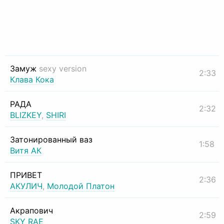
Замуж
sexy version
2:33
Клава Кока
РАДА
2:32
BLIZKEY
,
SHIRI
Затонированный ваз
1:58
Витя АК
ПРИВЕТ
2:36
АКУЛИЧ
,
Молодой Платон
Акрапович
2:59
SKY RAE