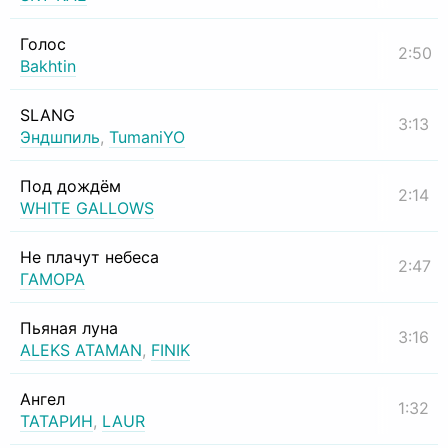
Голос
2:50
Bakhtin
SLANG
3:13
Эндшпиль
,
TumaniYO
Под дождём
2:14
WHITE GALLOWS
Не плачут небеса
2:47
ГАМОРА
Пьяная луна
3:16
ALEKS ATAMAN
,
FINIK
Ангел
1:32
ТАТАРИН
,
LAUR