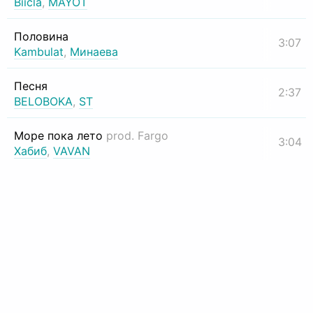
Biicla
,
MAYOT
Половина
3:07
Kambulat
,
Минаева
Песня
2:37
BELOBOKA
,
ST
Море пока лето
prod. Fargo
3:04
Хабиб
,
VAVAN