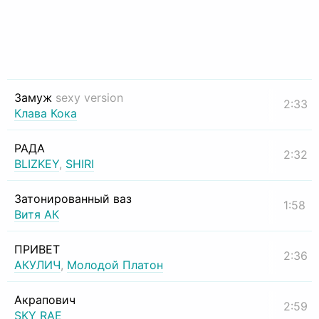
Замуж
sexy version
2:33
Клава Кока
РАДА
2:32
BLIZKEY
,
SHIRI
Затонированный ваз
1:58
Витя АК
ПРИВЕТ
2:36
АКУЛИЧ
,
Молодой Платон
Акрапович
2:59
SKY RAE