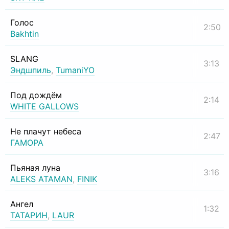
Голос
2:50
Bakhtin
SLANG
3:13
Эндшпиль
,
TumaniYO
Под дождём
2:14
WHITE GALLOWS
Не плачут небеса
2:47
ГАМОРА
Пьяная луна
3:16
ALEKS ATAMAN
,
FINIK
Ангел
1:32
ТАТАРИН
,
LAUR