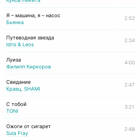
Кунов Никита
Я – машина, я – насос
2:52
Бьянка
Путеводная звезда
2:34
Idris & Leos
Луиза
4:00
Филипп Киркоров
Свидание
2:47
Кравц
,
SHAMI
С тобой
3:21
TONI
Ожоги от сигарет
2:48
Sula Fray