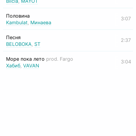
Biicla
,
MAYOT
Половина
3:07
Kambulat
,
Минаева
Песня
2:37
BELOBOKA
,
ST
Море пока лето
prod. Fargo
3:04
Хабиб
,
VAVAN