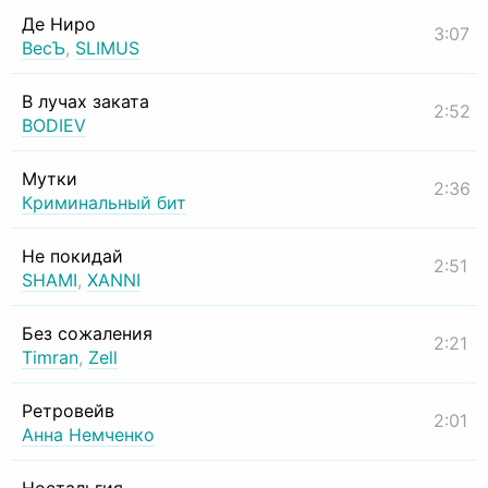
Де Ниро
3:07
ВесЪ
,
SLIMUS
В лучах заката
2:52
BODIEV
Мутки
2:36
Криминальный бит
Не покидай
2:51
SHAMI
,
XANNI
Без сожаления
2:21
Timran
,
Zell
Ретровейв
2:01
Анна Немченко