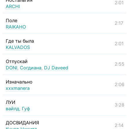
Ностальгия
2:01
ARCHI
Поле
2:17
RAIKAHO
Где ты была
2:01
KALVADOS
Отпускай
2:55
DONI
,
Согдиана
,
DJ Daveed
Изначально
2:06
xxxmanera
ЛУИ
3:28
вайлд
,
Гуф
ДОСВИДАНИЯ
2:14