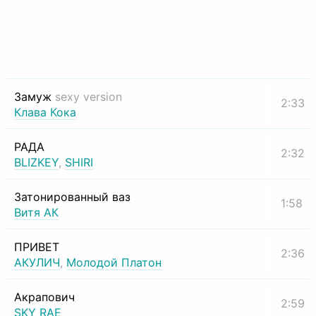
Замуж
sexy version
2:33
Клава Кока
РАДА
2:32
BLIZKEY
,
SHIRI
Затонированный ваз
1:58
Витя АК
ПРИВЕТ
2:36
АКУЛИЧ
,
Молодой Платон
Акрапович
2:59
SKY RAE