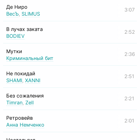
Де Ниро
3:07
ВесЪ
,
SLIMUS
В лучах заката
2:52
BODIEV
Мутки
2:36
Криминальный бит
Не покидай
2:51
SHAMI
,
XANNI
Без сожаления
2:21
Timran
,
Zell
Ретровейв
2:01
Анна Немченко