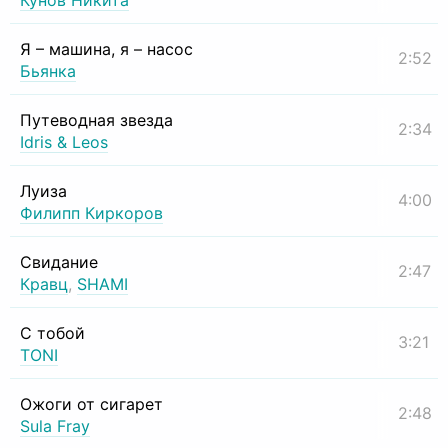
Кунов Никита
Я – машина, я – насос
2:52
Бьянка
Путеводная звезда
2:34
Idris & Leos
Луиза
4:00
Филипп Киркоров
Свидание
2:47
Кравц
,
SHAMI
С тобой
3:21
TONI
Ожоги от сигарет
2:48
Sula Fray