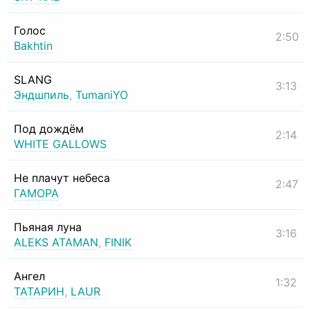
Голос
2:50
Bakhtin
SLANG
3:13
Эндшпиль
,
TumaniYO
Под дождём
2:14
WHITE GALLOWS
Не плачут небеса
2:47
ГАМОРА
Пьяная луна
3:16
ALEKS ATAMAN
,
FINIK
Ангел
1:32
ТАТАРИН
,
LAUR