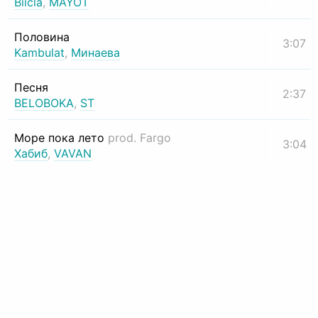
Biicla
,
MAYOT
Половина
3:07
Kambulat
,
Минаева
Песня
2:37
BELOBOKA
,
ST
Море пока лето
prod. Fargo
3:04
Хабиб
,
VAVAN