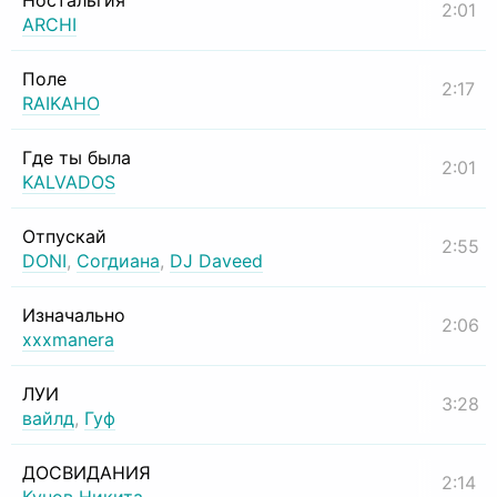
Ностальгия
2:01
ARCHI
Поле
2:17
RAIKAHO
Где ты была
2:01
KALVADOS
Отпускай
2:55
DONI
,
Согдиана
,
DJ Daveed
Изначально
2:06
xxxmanera
ЛУИ
3:28
вайлд
,
Гуф
ДОСВИДАНИЯ
2:14