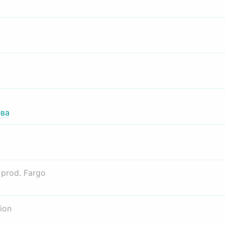
ва
о
prod. Fargo
ion