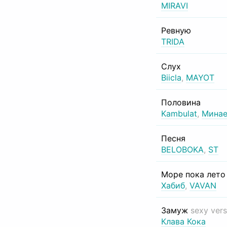
MIRAVI
Ревную
TRIDA
Слух
Biicla
,
MAYOT
Половина
Kambulat
,
Минае
Песня
BELOBOKA
,
ST
Море пока лет
Хабиб
,
VAVAN
Замуж
sexy vers
Клава Кока