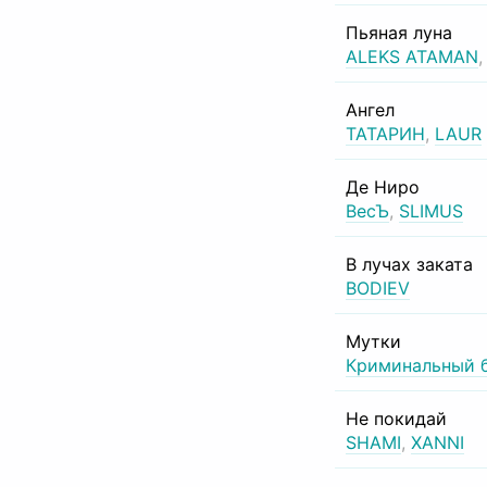
Пьяная луна
ALEKS ATAMAN
Ангел
ТАТАРИН
,
LAUR
Де Ниро
ВесЪ
,
SLIMUS
В лучах заката
BODIEV
Мутки
Криминальный 
Не покидай
SHAMI
,
XANNI