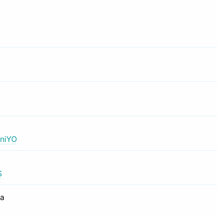
niYO
S
са