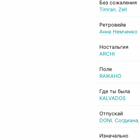
Без сожаления
Timran
,
Zell
Ретровейв
Анна Немченко
Ностальгия
ARCHI
Поле
RAIKAHO
Где ты была
KALVADOS
Отпускай
DONI
,
Согдиана
Изначально