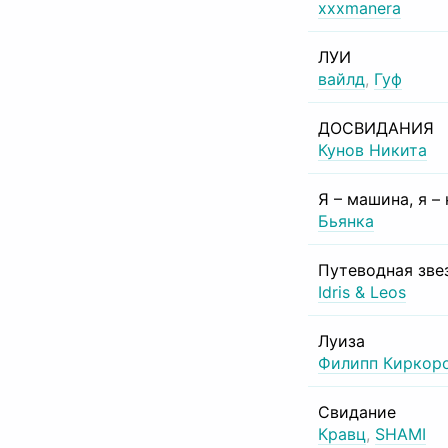
xxxmanera
ЛУИ
вайлд
,
Гуф
ДОСВИДАНИЯ
Кунов Никита
Я – машина, я –
Бьянка
Путеводная зве
Idris & Leos
Луиза
Филипп Киркор
Свидание
Кравц
,
SHAMI