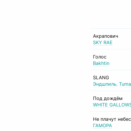
Акрапович
SKY RAE
Голос
Bakhtin
SLANG
Эндшпиль
,
Tuma
Под дождём
WHITE GALLOW
Не плачут небе
ГАМОРА