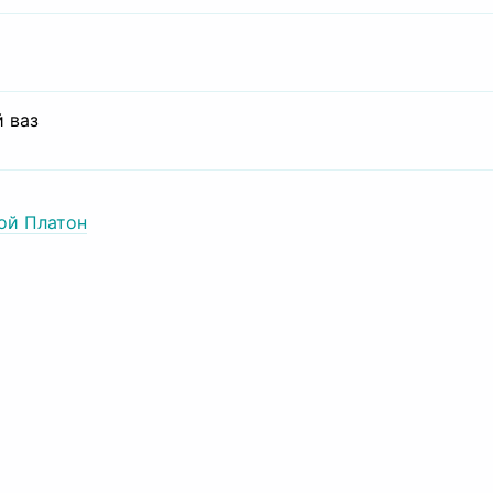
 ваз
ой Платон