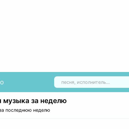
io
Н
 музыка за неделю
за последнюю неделю