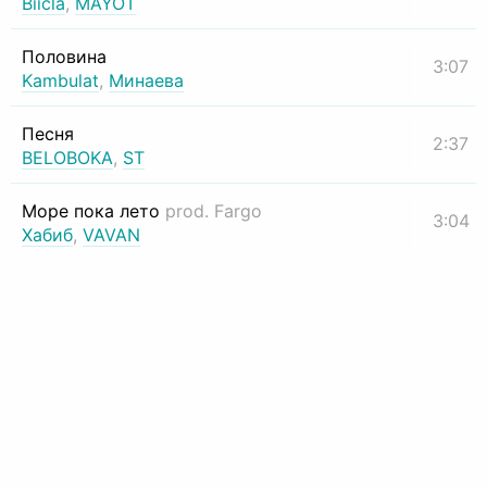
Biicla
,
MAYOT
Половина
3:07
Kambulat
,
Минаева
Песня
2:37
BELOBOKA
,
ST
Море пока лето
prod. Fargo
3:04
Хабиб
,
VAVAN