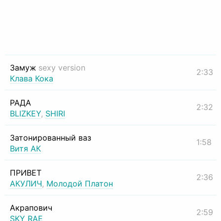
Замуж
sexy version
2:33
Клава Кока
РАДА
2:32
BLIZKEY
,
SHIRI
Затонированный ваз
1:58
Витя АК
ПРИВЕТ
2:36
АКУЛИЧ
,
Молодой Платон
Акрапович
2:59
SKY RAE