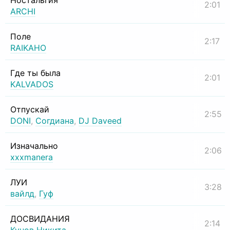
Ностальгия
2:01
ARCHI
Поле
2:17
RAIKAHO
Где ты была
2:01
KALVADOS
Отпускай
2:55
DONI
,
Согдиана
,
DJ Daveed
Изначально
2:06
xxxmanera
ЛУИ
3:28
вайлд
,
Гуф
ДОСВИДАНИЯ
2:14