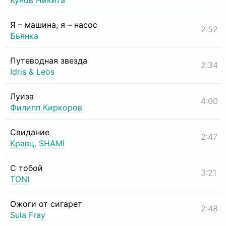
Кунов Никита
Я – машина, я – насос
2:52
Бьянка
Путеводная звезда
2:34
Idris & Leos
Луиза
4:00
Филипп Киркоров
Свидание
2:47
Кравц
,
SHAMI
С тобой
3:21
TONI
Ожоги от сигарет
2:48
Sula Fray