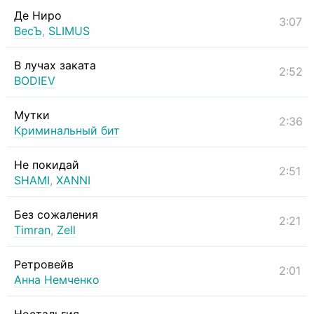
Де Ниро
3:07
ВесЪ
,
SLIMUS
В лучах заката
2:52
BODIEV
Мутки
2:36
Криминальный бит
Не покидай
2:51
SHAMI
,
XANNI
Без сожаления
2:21
Timran
,
Zell
Ретровейв
2:01
Анна Немченко