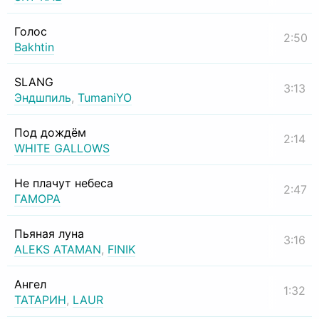
Голос
2:50
Bakhtin
SLANG
3:13
Эндшпиль
,
TumaniYO
Под дождём
2:14
WHITE GALLOWS
Не плачут небеса
2:47
ГАМОРА
Пьяная луна
3:16
ALEKS ATAMAN
,
FINIK
Ангел
1:32
ТАТАРИН
,
LAUR