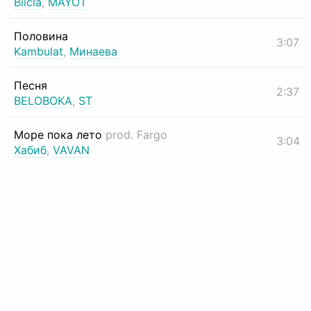
Biicla
,
MAYOT
Половина
3:07
Kambulat
,
Минаева
Песня
2:37
BELOBOKA
,
ST
Море пока лето
prod. Fargo
3:04
Хабиб
,
VAVAN