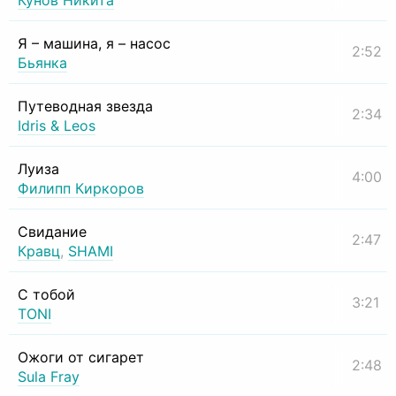
Кунов Никита
Я – машина, я – насос
2:52
Бьянка
Путеводная звезда
2:34
Idris & Leos
Луиза
4:00
Филипп Киркоров
Свидание
2:47
Кравц
,
SHAMI
С тобой
3:21
TONI
Ожоги от сигарет
2:48
Sula Fray