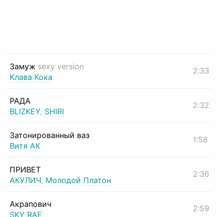
Замуж
sexy version
2:33
Клава Кока
РАДА
2:32
BLIZKEY
,
SHIRI
Затонированный ваз
1:58
Витя АК
ПРИВЕТ
2:36
АКУЛИЧ
,
Молодой Платон
Акрапович
2:59
SKY RAE