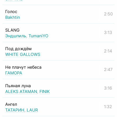
Голос
2:50
Bakhtin
SLANG
3:13
Эндшпиль
,
TumaniYO
Под дождём
2:14
WHITE GALLOWS
Не плачут небеса
2:47
ГАМОРА
Пьяная луна
3:16
ALEKS ATAMAN
,
FINIK
Ангел
1:32
ТАТАРИН
,
LAUR