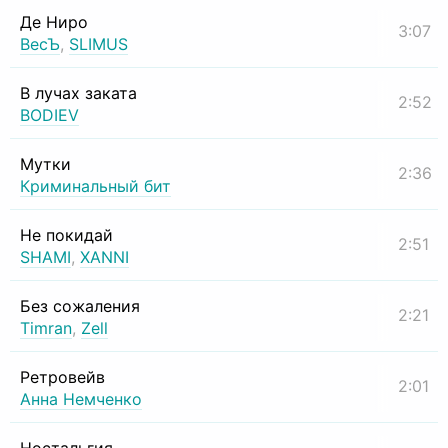
Де Ниро
3:07
ВесЪ
,
SLIMUS
В лучах заката
2:52
BODIEV
Мутки
2:36
Криминальный бит
Не покидай
2:51
SHAMI
,
XANNI
Без сожаления
2:21
Timran
,
Zell
Ретровейв
2:01
Анна Немченко