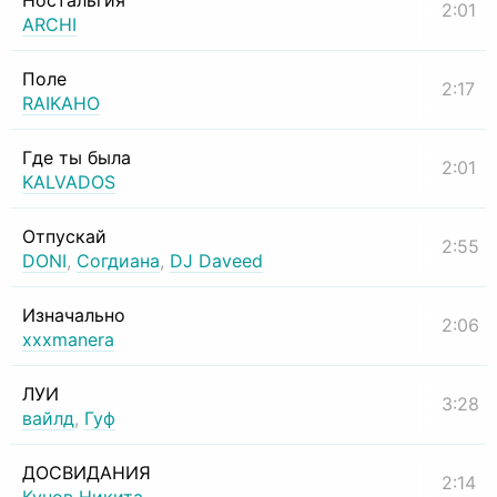
Ностальгия
2:01
ARCHI
Поле
2:17
RAIKAHO
Где ты была
2:01
KALVADOS
Отпускай
2:55
DONI
,
Согдиана
,
DJ Daveed
Изначально
2:06
xxxmanera
ЛУИ
3:28
вайлд
,
Гуф
ДОСВИДАНИЯ
2:14