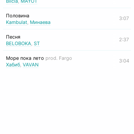
Biicla
,
MAYOT
Половина
3:07
Kambulat
,
Минаева
Песня
2:37
BELOBOKA
,
ST
Море пока лето
prod. Fargo
3:04
Хабиб
,
VAVAN