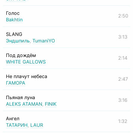
Голос
2:50
Bakhtin
SLANG
3:13
Эндшпиль
,
TumaniYO
Под дождём
2:14
WHITE GALLOWS
Не плачут небеса
2:47
ГАМОРА
Пьяная луна
3:16
ALEKS ATAMAN
,
FINIK
Ангел
1:32
ТАТАРИН
,
LAUR