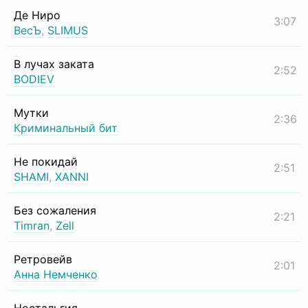
Де Ниро
3:07
ВесЪ
,
SLIMUS
В лучах заката
2:52
BODIEV
Мутки
2:36
Криминальный бит
Не покидай
2:51
SHAMI
,
XANNI
Без сожаления
2:21
Timran
,
Zell
Ретровейв
2:01
Анна Немченко