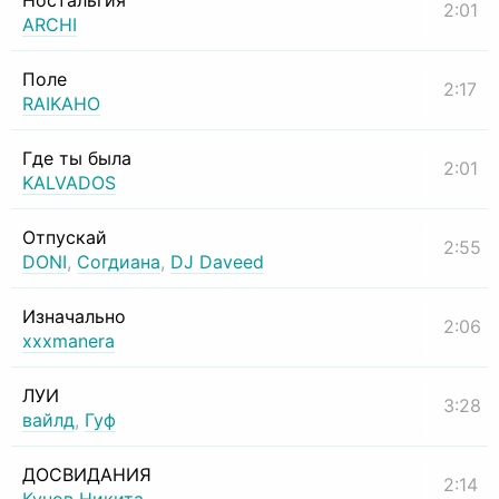
Ностальгия
2:01
ARCHI
Поле
2:17
RAIKAHO
Где ты была
2:01
KALVADOS
Отпускай
2:55
DONI
,
Согдиана
,
DJ Daveed
Изначально
2:06
xxxmanera
ЛУИ
3:28
вайлд
,
Гуф
ДОСВИДАНИЯ
2:14