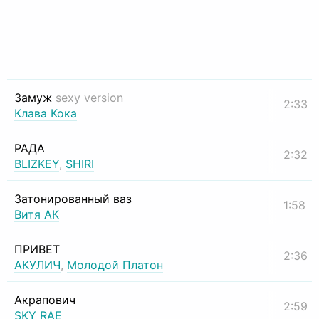
Замуж
sexy version
2:33
Клава Кока
РАДА
2:32
BLIZKEY
,
SHIRI
Затонированный ваз
1:58
Витя АК
ПРИВЕТ
2:36
АКУЛИЧ
,
Молодой Платон
Акрапович
2:59
SKY RAE