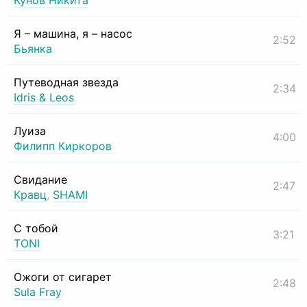
Кунов Никита
Я – машина, я – насос
2:52
Бьянка
Путеводная звезда
2:34
Idris & Leos
Луиза
4:00
Филипп Киркоров
Свидание
2:47
Кравц
,
SHAMI
С тобой
3:21
TONI
Ожоги от сигарет
2:48
Sula Fray