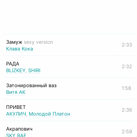
Замуж
sexy version
2:33
Клава Кока
РАДА
2:32
BLIZKEY
,
SHIRI
Затонированный ваз
1:58
Витя АК
ПРИВЕТ
2:36
АКУЛИЧ
,
Молодой Платон
Акрапович
2:59
SKY RAE