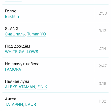
Голос
2:50
Bakhtin
SLANG
3:13
Эндшпиль
,
TumaniYO
Под дождём
2:14
WHITE GALLOWS
Не плачут небеса
2:47
ГАМОРА
Пьяная луна
3:16
ALEKS ATAMAN
,
FINIK
Ангел
1:32
ТАТАРИН
,
LAUR