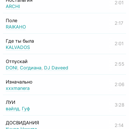
Ностальгия
2:01
ARCHI
Поле
2:17
RAIKAHO
Где ты была
2:01
KALVADOS
Отпускай
2:55
DONI
,
Согдиана
,
DJ Daveed
Изначально
2:06
xxxmanera
ЛУИ
3:28
вайлд
,
Гуф
ДОСВИДАНИЯ
2:14