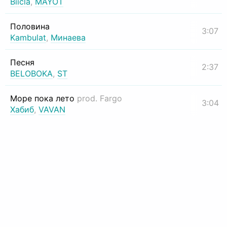
Biicla
,
MAYOT
Половина
3:07
Kambulat
,
Минаева
Песня
2:37
BELOBOKA
,
ST
Море пока лето
prod. Fargo
3:04
Хабиб
,
VAVAN