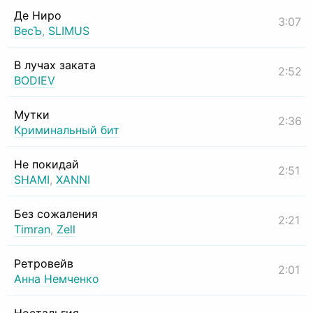
Де Ниро
3:07
ВесЪ
,
SLIMUS
В лучах заката
2:52
BODIEV
Мутки
2:36
Криминальный бит
Не покидай
2:51
SHAMI
,
XANNI
Без сожаления
2:21
Timran
,
Zell
Ретровейв
2:01
Анна Немченко