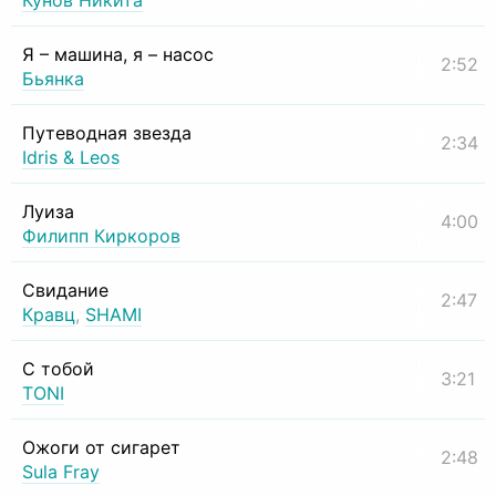
Кунов Никита
Я – машина, я – насос
2:52
Бьянка
Путеводная звезда
2:34
Idris & Leos
Луиза
4:00
Филипп Киркоров
Свидание
2:47
Кравц
,
SHAMI
С тобой
3:21
TONI
Ожоги от сигарет
2:48
Sula Fray