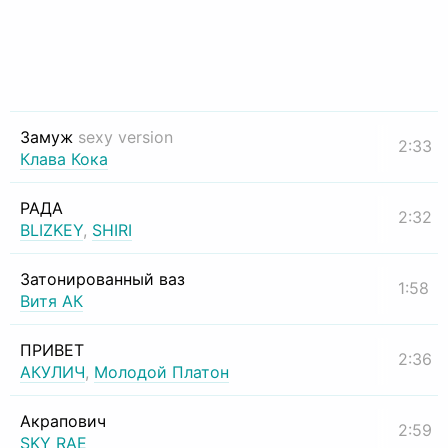
Замуж
sexy version
2:33
Клава Кока
РАДА
2:32
BLIZKEY
,
SHIRI
Затонированный ваз
1:58
Витя АК
ПРИВЕТ
2:36
АКУЛИЧ
,
Молодой Платон
Акрапович
2:59
SKY RAE