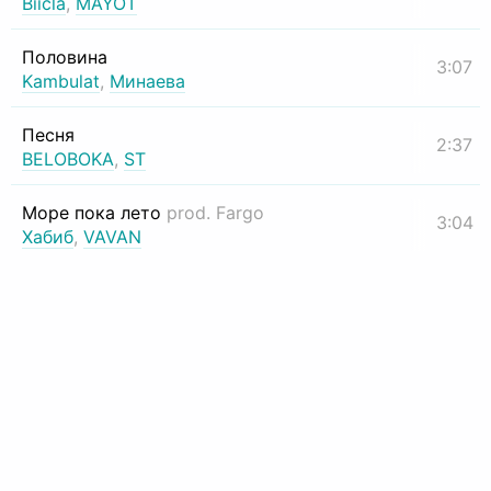
Biicla
,
MAYOT
Половина
3:07
Kambulat
,
Минаева
Песня
2:37
BELOBOKA
,
ST
Море пока лето
prod. Fargo
3:04
Хабиб
,
VAVAN