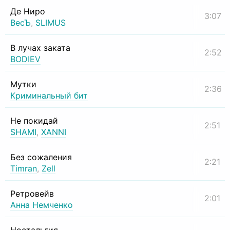
Де Ниро
3:07
ВесЪ
,
SLIMUS
В лучах заката
2:52
BODIEV
Мутки
2:36
Криминальный бит
Не покидай
2:51
SHAMI
,
XANNI
Без сожаления
2:21
Timran
,
Zell
Ретровейв
2:01
Анна Немченко