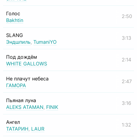
Голос
2:50
Bakhtin
SLANG
3:13
Эндшпиль
,
TumaniYO
Под дождём
2:14
WHITE GALLOWS
Не плачут небеса
2:47
ГАМОРА
Пьяная луна
3:16
ALEKS ATAMAN
,
FINIK
Ангел
1:32
ТАТАРИН
,
LAUR