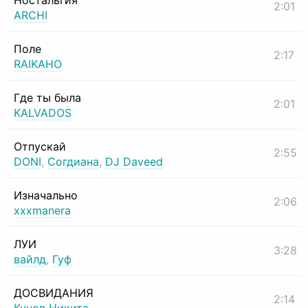
Ностальгия
2:01
ARCHI
Поле
2:17
RAIKAHO
Где ты была
2:01
KALVADOS
Отпускай
2:55
DONI
,
Согдиана
,
DJ Daveed
Изначально
2:06
xxxmanera
ЛУИ
3:28
вайлд
,
Гуф
ДОСВИДАНИЯ
2:14