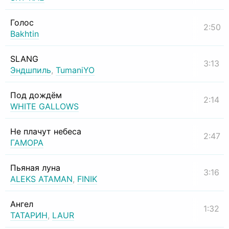
Голос
2:50
Bakhtin
SLANG
3:13
Эндшпиль
,
TumaniYO
Под дождём
2:14
WHITE GALLOWS
Не плачут небеса
2:47
ГАМОРА
Пьяная луна
3:16
ALEKS ATAMAN
,
FINIK
Ангел
1:32
ТАТАРИН
,
LAUR