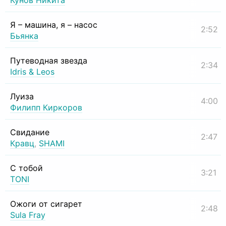
Кунов Никита
Я – машина, я – насос
2:52
Бьянка
Путеводная звезда
2:34
Idris & Leos
Луиза
4:00
Филипп Киркоров
Свидание
2:47
Кравц
,
SHAMI
С тобой
3:21
TONI
Ожоги от сигарет
2:48
Sula Fray