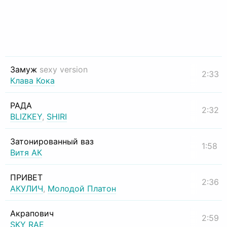
Замуж
sexy version
2:33
Клава Кока
РАДА
2:32
BLIZKEY
,
SHIRI
Затонированный ваз
1:58
Витя АК
ПРИВЕТ
2:36
АКУЛИЧ
,
Молодой Платон
Акрапович
2:59
SKY RAE