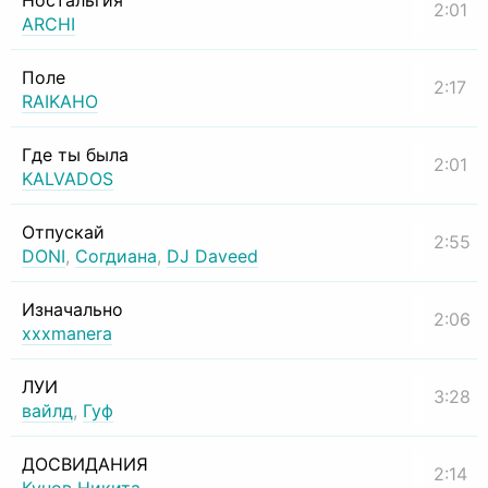
Ностальгия
2:01
ARCHI
Поле
2:17
RAIKAHO
Где ты была
2:01
KALVADOS
Отпускай
2:55
DONI
,
Согдиана
,
DJ Daveed
Изначально
2:06
xxxmanera
ЛУИ
3:28
вайлд
,
Гуф
ДОСВИДАНИЯ
2:14