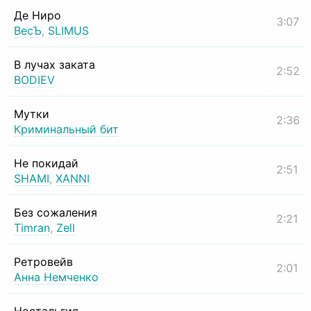
Де Ниро
3:07
ВесЪ
,
SLIMUS
В лучах заката
2:52
BODIEV
Мутки
2:36
Криминальный бит
Не покидай
2:51
SHAMI
,
XANNI
Без сожаления
2:21
Timran
,
Zell
Ретровейв
2:01
Анна Немченко