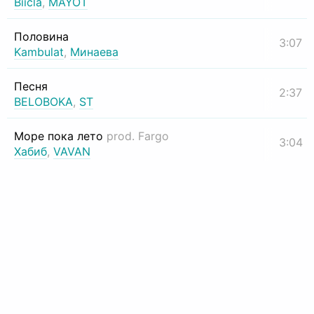
Biicla
,
MAYOT
Половина
3:07
Kambulat
,
Минаева
Песня
2:37
BELOBOKA
,
ST
Море пока лето
prod. Fargo
3:04
Хабиб
,
VAVAN