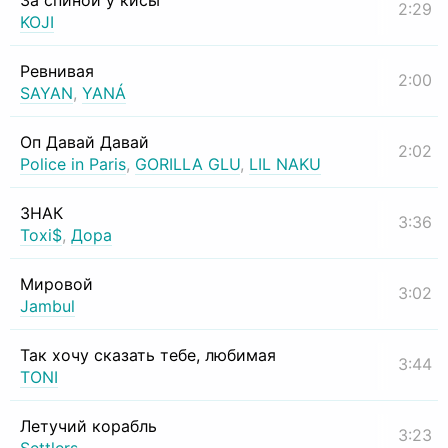
За спиной у кисы
2:29
KOJI
Ревнивая
2:00
SAYAN
,
YANÁ
Оп Давай Давай
2:02
Police in Paris
,
GORILLA GLU
,
LIL NAKU
ЗНАК
3:36
Toxi$
,
Дора
Мировой
3:02
Jambul
Так хочу сказать тебе, любимая
3:44
TONI
Летучий корабль
3:23