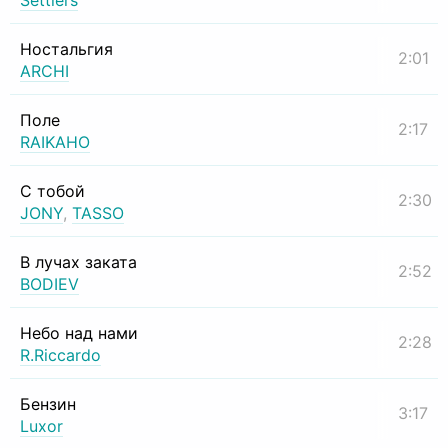
Settlers
Ностальгия
2:01
ARCHI
Поле
2:17
RAIKAHO
С тобой
2:30
JONY
,
TASSO
В лучах заката
2:52
BODIEV
Небо над нами
2:28
R.Riccardo
Бензин
3:17
Luxor