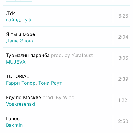
ЛУИ
3:28
вайлд
,
Гуф
Я ты и море
2:04
Даша Эпова
Турмалин параиба
prod. by Yurafaust
3:06
MUJEVA
TUTORIAL
2:39
Гарри Топор
,
Тони Раут
Еду по Москве
prod. By Wipo
1:22
Voskresenskii
Голос
2:50
Bakhtin