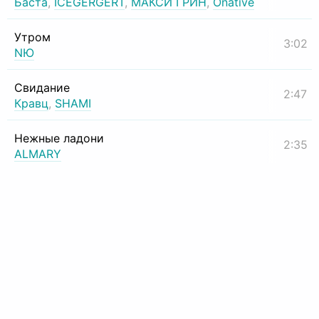
Баста
,
ICEGERGERT
,
МАКСИ ГРИН
,
Onative
Утром
3:02
NЮ
Свидание
2:47
Кравц
,
SHAMI
Нежные ладони
2:35
ALMARY