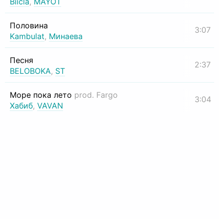
Biicla
,
MAYOT
Половина
3:07
Kambulat
,
Минаева
Песня
2:37
BELOBOKA
,
ST
Море пока лето
prod. Fargo
3:04
Хабиб
,
VAVAN