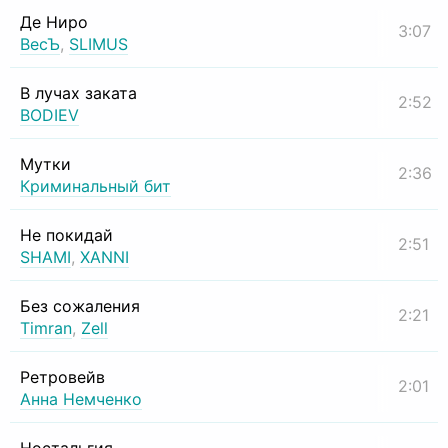
Де Ниро
3:07
ВесЪ
,
SLIMUS
В лучах заката
2:52
BODIEV
Мутки
2:36
Криминальный бит
Не покидай
2:51
SHAMI
,
XANNI
Без сожаления
2:21
Timran
,
Zell
Ретровейв
2:01
Анна Немченко