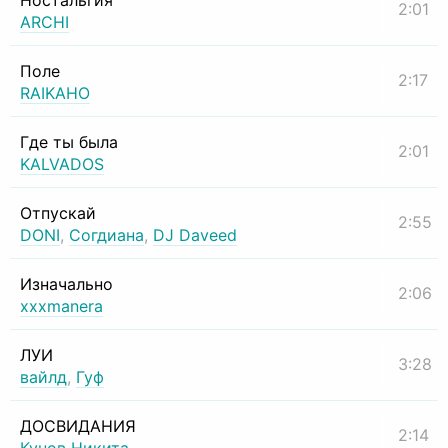
Ностальгия
2:01
ARCHI
Поле
2:17
RAIKAHO
Где ты была
2:01
KALVADOS
Отпускай
2:55
DONI
,
Согдиана
,
DJ Daveed
Изначально
2:06
xxxmanera
ЛУИ
3:28
вайлд
,
Гуф
ДОСВИДАНИЯ
2:14