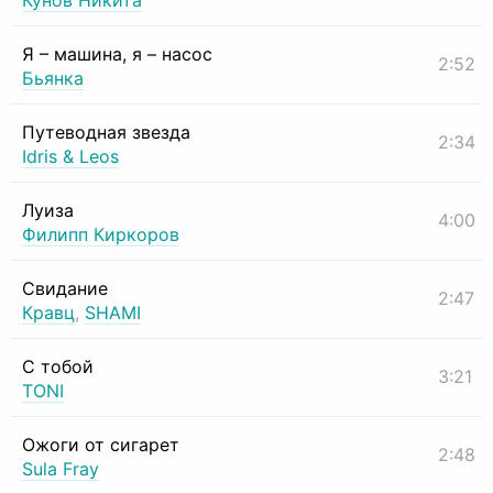
Кунов Никита
Я – машина, я – насос
2:52
Бьянка
Путеводная звезда
2:34
Idris & Leos
Луиза
4:00
Филипп Киркоров
Свидание
2:47
Кравц
,
SHAMI
С тобой
3:21
TONI
Ожоги от сигарет
2:48
Sula Fray