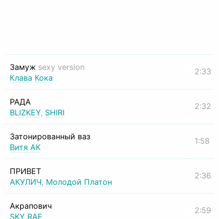
Замуж
sexy version
2:33
Клава Кока
РАДА
2:32
BLIZKEY
,
SHIRI
Затонированный ваз
1:58
Витя АК
ПРИВЕТ
2:36
АКУЛИЧ
,
Молодой Платон
Акрапович
2:59
SKY RAE