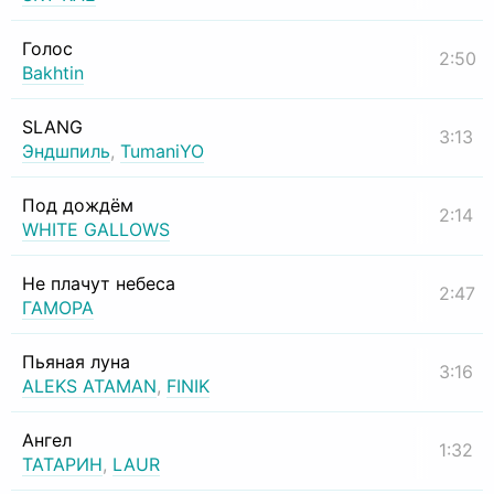
Голос
2:50
Bakhtin
SLANG
3:13
Эндшпиль
,
TumaniYO
Под дождём
2:14
WHITE GALLOWS
Не плачут небеса
2:47
ГАМОРА
Пьяная луна
3:16
ALEKS ATAMAN
,
FINIK
Ангел
1:32
ТАТАРИН
,
LAUR