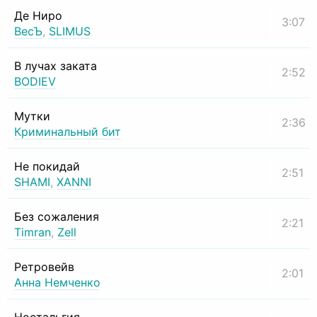
Де Ниро
3:07
ВесЪ
,
SLIMUS
В лучах заката
2:52
BODIEV
Мутки
2:36
Криминальный бит
Не покидай
2:51
SHAMI
,
XANNI
Без сожаления
2:21
Timran
,
Zell
Ретровейв
2:01
Анна Немченко