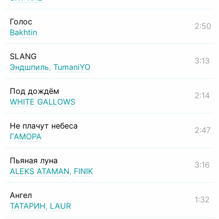
Голос
2:50
Bakhtin
SLANG
3:13
Эндшпиль
,
TumaniYO
Под дождём
2:14
WHITE GALLOWS
Не плачут небеса
2:47
ГАМОРА
Пьяная луна
3:16
ALEKS ATAMAN
,
FINIK
Ангел
1:32
ТАТАРИН
,
LAUR