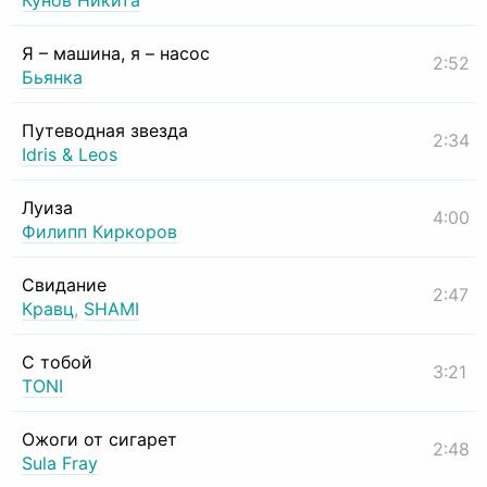
Кунов Никита
Я – машина, я – насос
2:52
Бьянка
Путеводная звезда
2:34
Idris & Leos
Луиза
4:00
Филипп Киркоров
Свидание
2:47
Кравц
,
SHAMI
С тобой
3:21
TONI
Ожоги от сигарет
2:48
Sula Fray