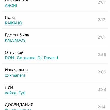
Ностальгия
2:01
ARCHI
Поле
2:17
RAIKAHO
Где ты была
2:01
KALVADOS
Отпускай
2:55
DONI
,
Согдиана
,
DJ Daveed
Изначально
2:06
xxxmanera
ЛУИ
3:28
вайлд
,
Гуф
ДОСВИДАНИЯ
2:14