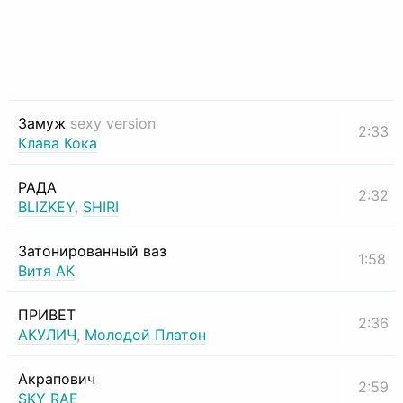
Замуж
sexy version
2:33
Клава Кока
РАДА
2:32
BLIZKEY
,
SHIRI
Затонированный ваз
1:58
Витя АК
ПРИВЕТ
2:36
АКУЛИЧ
,
Молодой Платон
Акрапович
2:59
SKY RAE