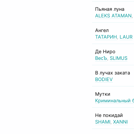
Пьяная луна
ALEKS ATAMAN
Ангел
ТАТАРИН
,
LAUR
Де Ниро
ВесЪ
,
SLIMUS
В лучах заката
BODIEV
Мутки
Криминальный 
Не покидай
SHAMI
,
XANNI