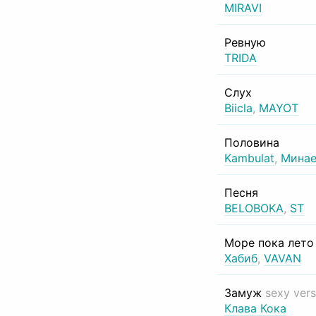
MIRAVI
Ревную
TRIDA
Слух
Biicla
,
MAYOT
Половина
Kambulat
,
Минае
Песня
BELOBOKA
,
ST
Море пока лет
Хабиб
,
VAVAN
Замуж
sexy vers
Клава Кока