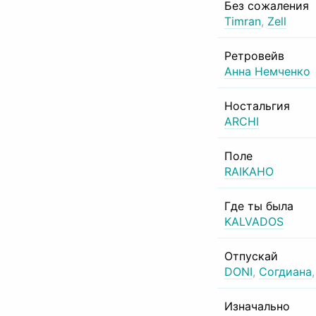
Без сожаления
Timran
,
Zell
Ретровейв
Анна Немченко
Ностальгия
ARCHI
Поле
RAIKAHO
Где ты была
KALVADOS
Отпускай
DONI
,
Согдиана
Изначально