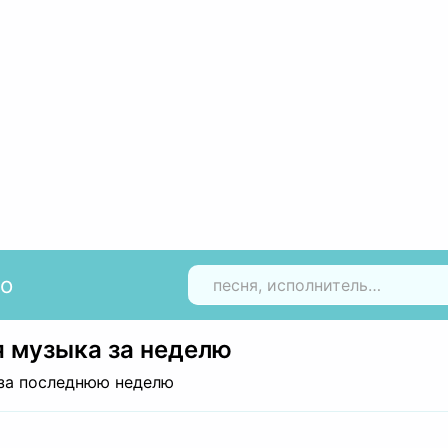
io
Н
 музыка за неделю
за последнюю неделю