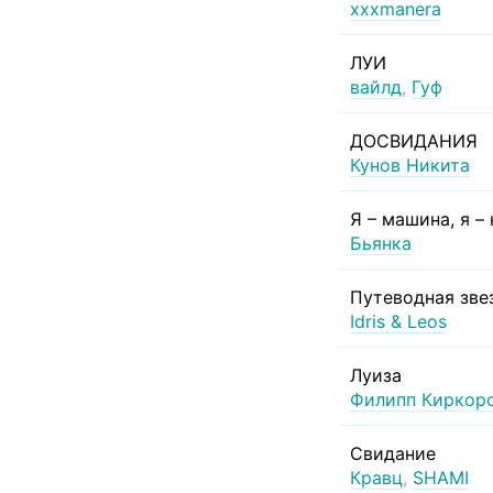
xxxmanera
ЛУИ
вайлд
,
Гуф
ДОСВИДАНИЯ
Кунов Никита
Я – машина, я –
Бьянка
Путеводная зве
Idris & Leos
Луиза
Филипп Киркор
Свидание
Кравц
,
SHAMI