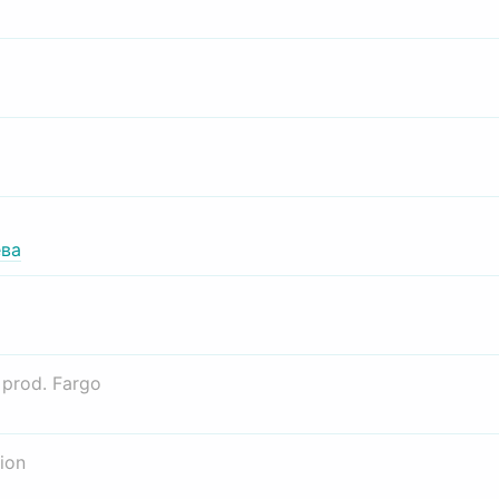
ва
о
prod. Fargo
ion