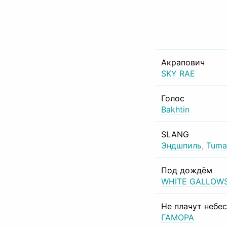
Акрапович
SKY RAE
Голос
Bakhtin
SLANG
Эндшпиль
,
Tuma
Под дождём
WHITE GALLOW
Не плачут небе
ГАМОРА