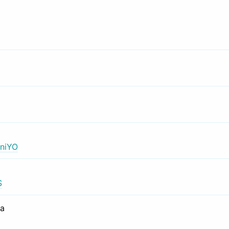
niYO
S
са