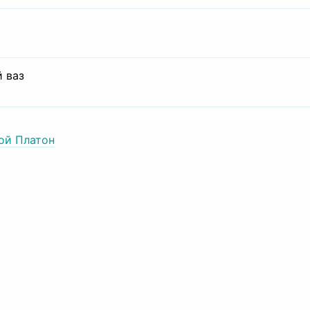
 ваз
ой Платон