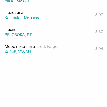
Biicla
,
MAYOT
Половина
3:07
Kambulat
,
Минаева
Песня
2:37
BELOBOKA
,
ST
Море пока лето
prod. Fargo
3:04
Хабиб
,
VAVAN