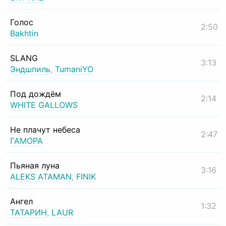
Голос
2:50
Bakhtin
SLANG
3:13
Эндшпиль
,
TumaniYO
Под дождём
2:14
WHITE GALLOWS
Не плачут небеса
2:47
ГАМОРА
Пьяная луна
3:16
ALEKS ATAMAN
,
FINIK
Ангел
1:32
ТАТАРИН
,
LAUR