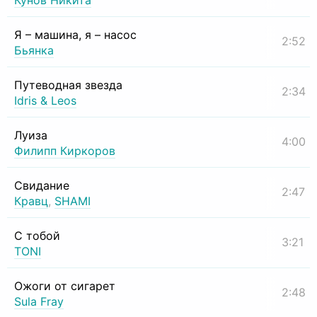
Кунов Никита
Я – машина, я – насос
2:52
Бьянка
Путеводная звезда
2:34
Idris & Leos
Луиза
4:00
Филипп Киркоров
Свидание
2:47
Кравц
,
SHAMI
С тобой
3:21
TONI
Ожоги от сигарет
2:48
Sula Fray