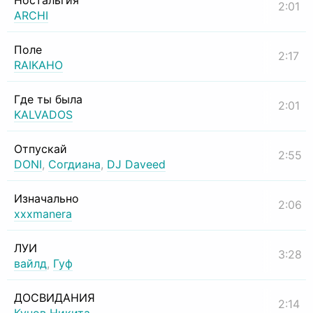
Ностальгия
2:01
ARCHI
Поле
2:17
RAIKAHO
Где ты была
2:01
KALVADOS
Отпускай
2:55
DONI
,
Согдиана
,
DJ Daveed
Изначально
2:06
xxxmanera
ЛУИ
3:28
вайлд
,
Гуф
ДОСВИДАНИЯ
2:14