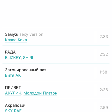
Замуж
sexy version
2:33
Клава Кока
РАДА
2:32
BLIZKEY
,
SHIRI
Затонированный ваз
1:58
Витя АК
ПРИВЕТ
2:36
АКУЛИЧ
,
Молодой Платон
Акрапович
2:59
SKY RAE