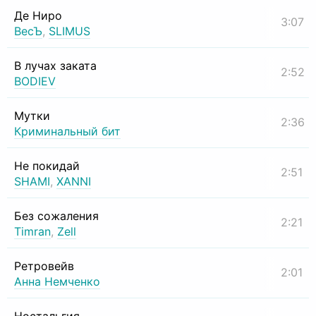
Де Ниро
3:07
ВесЪ
,
SLIMUS
В лучах заката
2:52
BODIEV
Мутки
2:36
Криминальный бит
Не покидай
2:51
SHAMI
,
XANNI
Без сожаления
2:21
Timran
,
Zell
Ретровейв
2:01
Анна Немченко