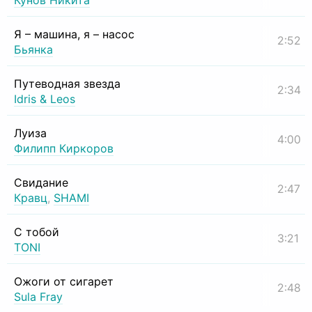
Кунов Никита
Я – машина, я – насос
2:52
Бьянка
Путеводная звезда
2:34
Idris & Leos
Луиза
4:00
Филипп Киркоров
Свидание
2:47
Кравц
,
SHAMI
С тобой
3:21
TONI
Ожоги от сигарет
2:48
Sula Fray