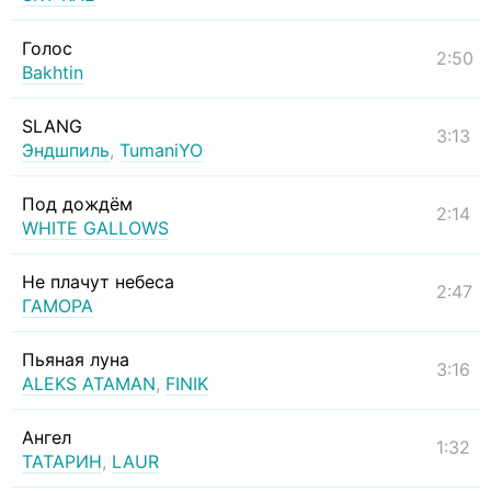
Голос
2:50
Bakhtin
SLANG
3:13
Эндшпиль
,
TumaniYO
Под дождём
2:14
WHITE GALLOWS
Не плачут небеса
2:47
ГАМОРА
Пьяная луна
3:16
ALEKS ATAMAN
,
FINIK
Ангел
1:32
ТАТАРИН
,
LAUR