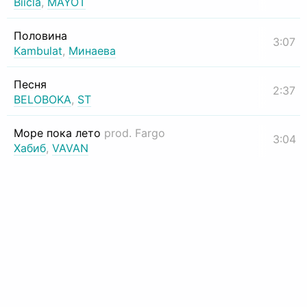
Biicla
,
MAYOT
Половина
3:07
Kambulat
,
Минаева
Песня
2:37
BELOBOKA
,
ST
Море пока лето
prod. Fargo
3:04
Хабиб
,
VAVAN