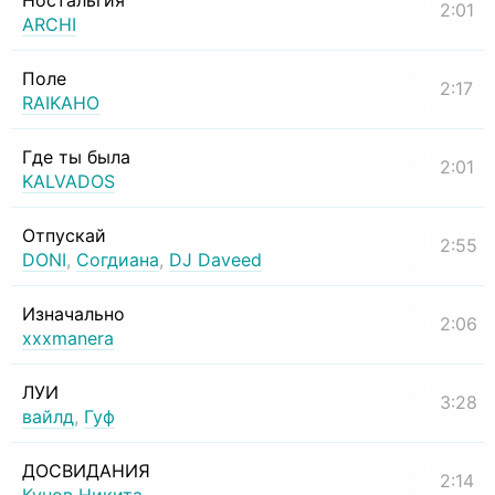
Ностальгия
2:01
ARCHI
Поле
2:17
RAIKAHO
Где ты была
2:01
KALVADOS
Отпускай
2:55
DONI
,
Согдиана
,
DJ Daveed
Изначально
2:06
xxxmanera
ЛУИ
3:28
вайлд
,
Гуф
ДОСВИДАНИЯ
2:14