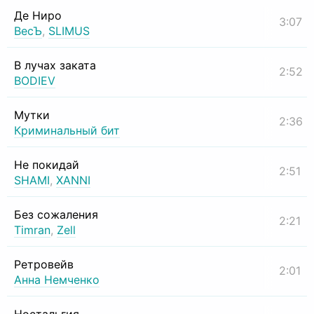
Де Ниро
3:07
ВесЪ
,
SLIMUS
В лучах заката
2:52
BODIEV
Мутки
2:36
Криминальный бит
Не покидай
2:51
SHAMI
,
XANNI
Без сожаления
2:21
Timran
,
Zell
Ретровейв
2:01
Анна Немченко