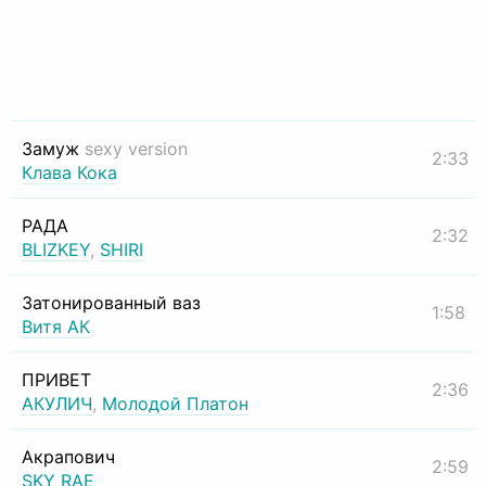
Замуж
sexy version
2:33
Клава Кока
РАДА
2:32
BLIZKEY
,
SHIRI
Затонированный ваз
1:58
Витя АК
ПРИВЕТ
2:36
АКУЛИЧ
,
Молодой Платон
Акрапович
2:59
SKY RAE