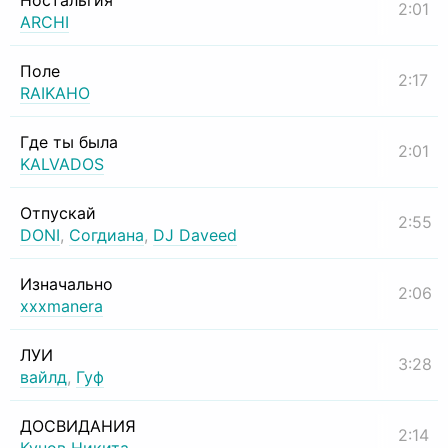
Ностальгия
2:01
ARCHI
Поле
2:17
RAIKAHO
Где ты была
2:01
KALVADOS
Отпускай
2:55
DONI
,
Согдиана
,
DJ Daveed
Изначально
2:06
xxxmanera
ЛУИ
3:28
вайлд
,
Гуф
ДОСВИДАНИЯ
2:14