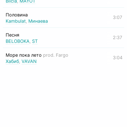
Biicla
,
MAYOT
Половина
3:07
Kambulat
,
Минаева
Песня
2:37
BELOBOKA
,
ST
Море пока лето
prod. Fargo
3:04
Хабиб
,
VAVAN