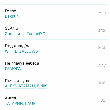
Голос
2:50
Bakhtin
SLANG
3:13
Эндшпиль
,
TumaniYO
Под дождём
2:14
WHITE GALLOWS
Не плачут небеса
2:47
ГАМОРА
Пьяная луна
3:16
ALEKS ATAMAN
,
FINIK
Ангел
1:32
ТАТАРИН
,
LAUR