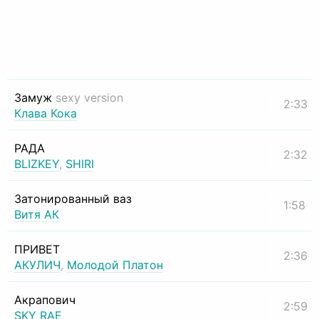
Замуж
sexy version
2:33
Клава Кока
РАДА
2:32
BLIZKEY
,
SHIRI
Затонированный ваз
1:58
Витя АК
ПРИВЕТ
2:36
АКУЛИЧ
,
Молодой Платон
Акрапович
2:59
SKY RAE