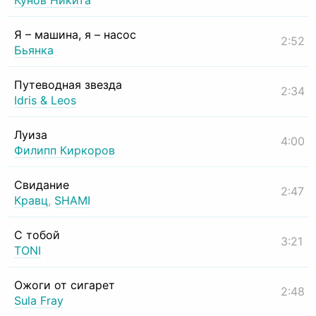
Кунов Никита
Я – машина, я – насос
2:52
Бьянка
Путеводная звезда
2:34
Idris & Leos
Луиза
4:00
Филипп Киркоров
Свидание
2:47
Кравц
,
SHAMI
С тобой
3:21
TONI
Ожоги от сигарет
2:48
Sula Fray