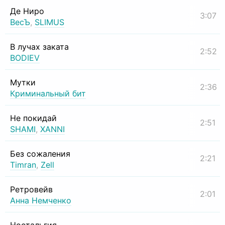
Де Ниро
3:07
ВесЪ
,
SLIMUS
В лучах заката
2:52
BODIEV
Мутки
2:36
Криминальный бит
Не покидай
2:51
SHAMI
,
XANNI
Без сожаления
2:21
Timran
,
Zell
Ретровейв
2:01
Анна Немченко