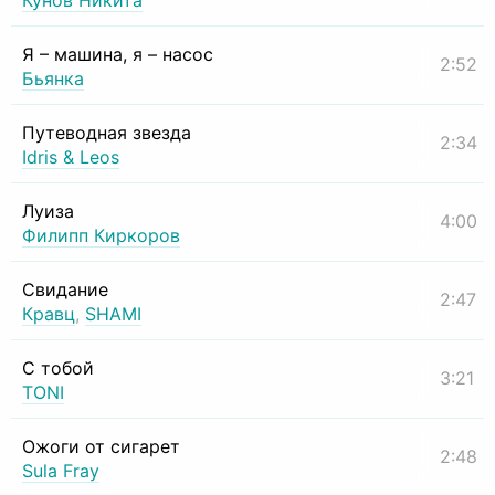
Кунов Никита
Я – машина, я – насос
2:52
Бьянка
Путеводная звезда
2:34
Idris & Leos
Луиза
4:00
Филипп Киркоров
Свидание
2:47
Кравц
,
SHAMI
С тобой
3:21
TONI
Ожоги от сигарет
2:48
Sula Fray