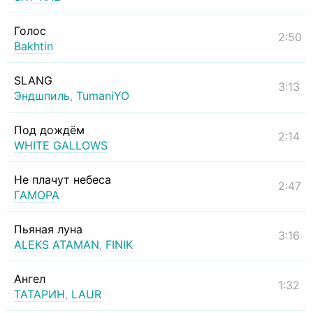
Голос
2:50
Bakhtin
SLANG
3:13
Эндшпиль
,
TumaniYO
Под дождём
2:14
WHITE GALLOWS
Не плачут небеса
2:47
ГАМОРА
Пьяная луна
3:16
ALEKS ATAMAN
,
FINIK
Ангел
1:32
ТАТАРИН
,
LAUR