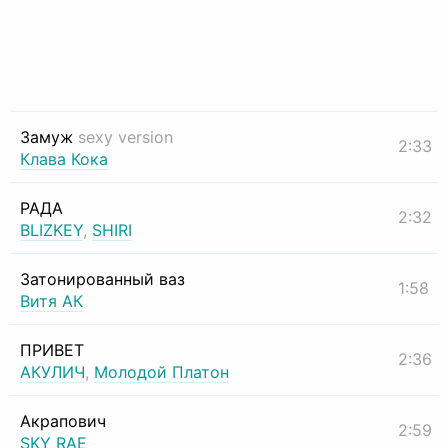
Замуж
sexy version
2:33
Клава Кока
РАДА
2:32
BLIZKEY
,
SHIRI
Затонированный ваз
1:58
Витя АК
ПРИВЕТ
2:36
АКУЛИЧ
,
Молодой Платон
Акрапович
2:59
SKY RAE