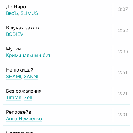
Де Ниро
3:07
ВесЪ
,
SLIMUS
В лучах заката
2:52
BODIEV
Мутки
2:36
Криминальный бит
Не покидай
2:51
SHAMI
,
XANNI
Без сожаления
2:21
Timran
,
Zell
Ретровейв
2:01
Анна Немченко