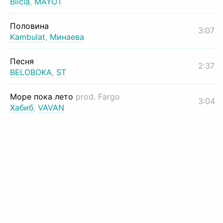
Biicla
,
MAYOT
Половина
3:07
Kambulat
,
Минаева
Песня
2:37
BELOBOKA
,
ST
Море пока лето
prod. Fargo
3:04
Хабиб
,
VAVAN