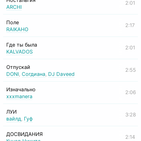
Ностальгия
2:01
ARCHI
Поле
2:17
RAIKAHO
Где ты была
2:01
KALVADOS
Отпускай
2:55
DONI
,
Согдиана
,
DJ Daveed
Изначально
2:06
xxxmanera
ЛУИ
3:28
вайлд
,
Гуф
ДОСВИДАНИЯ
2:14