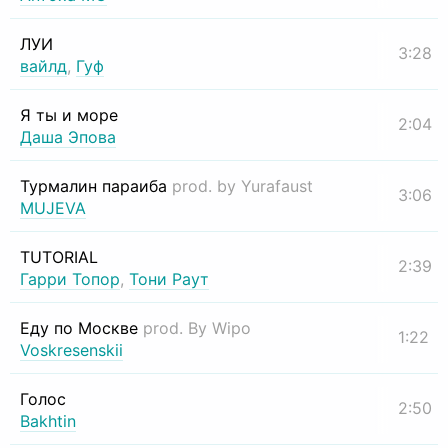
ЛУИ
3:28
вайлд
,
Гуф
Я ты и море
2:04
Даша Эпова
Турмалин параиба
prod. by Yurafaust
3:06
MUJEVA
TUTORIAL
2:39
Гарри Топор
,
Тони Раут
Еду по Москве
prod. By Wipo
1:22
Voskresenskii
Голос
2:50
Bakhtin