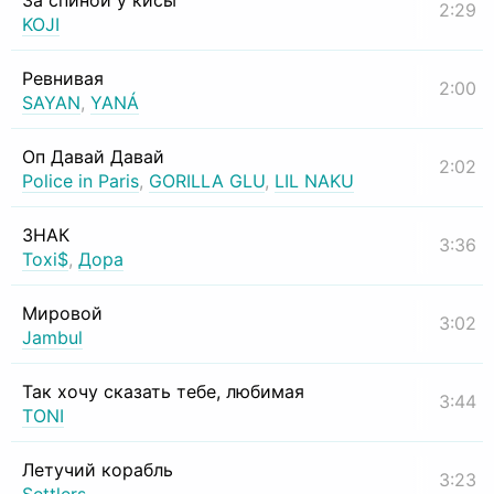
За спиной у кисы
2:29
KOJI
Ревнивая
2:00
SAYAN
,
YANÁ
Оп Давай Давай
2:02
Police in Paris
,
GORILLA GLU
,
LIL NAKU
ЗНАК
3:36
Toxi$
,
Дора
Мировой
3:02
Jambul
Так хочу сказать тебе, любимая
3:44
TONI
Летучий корабль
3:23