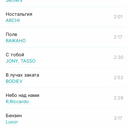
Settlers
Ностальгия
2:01
ARCHI
Поле
2:17
RAIKAHO
С тобой
2:30
JONY
,
TASSO
В лучах заката
2:52
BODIEV
Небо над нами
2:28
R.Riccardo
Бензин
3:17
Luxor