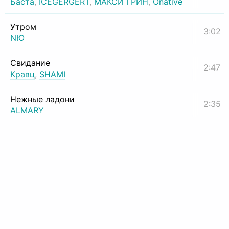
Баста
,
ICEGERGERT
,
МАКСИ ГРИН
,
Onative
Утром
3:02
NЮ
Свидание
2:47
Кравц
,
SHAMI
Нежные ладони
2:35
ALMARY