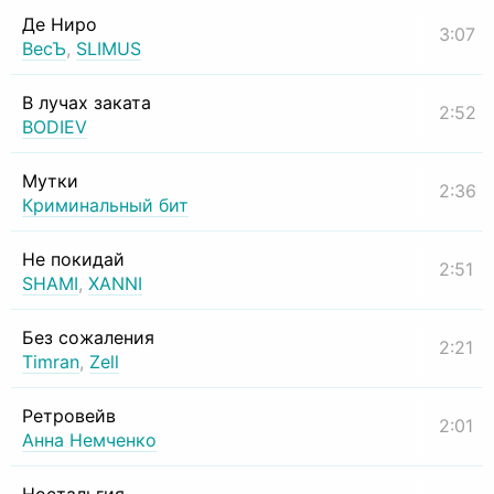
Де Ниро
3:07
ВесЪ
,
SLIMUS
В лучах заката
2:52
BODIEV
Мутки
2:36
Криминальный бит
Не покидай
2:51
SHAMI
,
XANNI
Без сожаления
2:21
Timran
,
Zell
Ретровейв
2:01
Анна Немченко