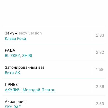
Замуж
sexy version
2:33
Клава Кока
РАДА
2:32
BLIZKEY
,
SHIRI
Затонированный ваз
1:58
Витя АК
ПРИВЕТ
2:36
АКУЛИЧ
,
Молодой Платон
Акрапович
2:59
SKY RAE