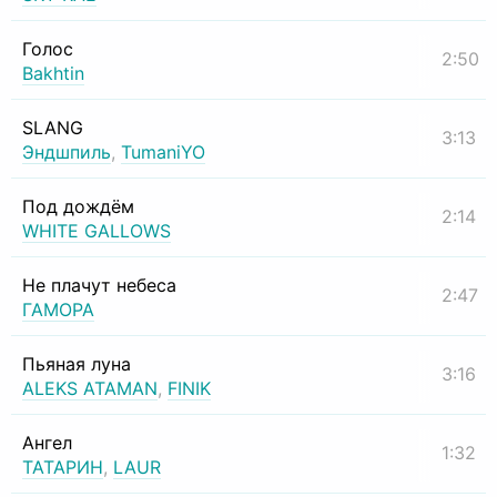
Голос
2:50
Bakhtin
SLANG
3:13
Эндшпиль
,
TumaniYO
Под дождём
2:14
WHITE GALLOWS
Не плачут небеса
2:47
ГАМОРА
Пьяная луна
3:16
ALEKS ATAMAN
,
FINIK
Ангел
1:32
ТАТАРИН
,
LAUR