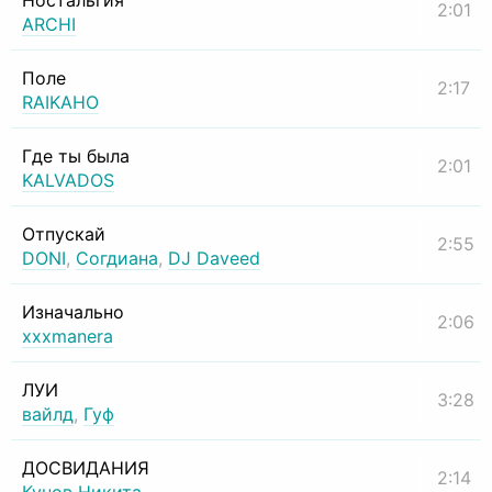
Ностальгия
2:01
ARCHI
Поле
2:17
RAIKAHO
Где ты была
2:01
KALVADOS
Отпускай
2:55
DONI
,
Согдиана
,
DJ Daveed
Изначально
2:06
xxxmanera
ЛУИ
3:28
вайлд
,
Гуф
ДОСВИДАНИЯ
2:14