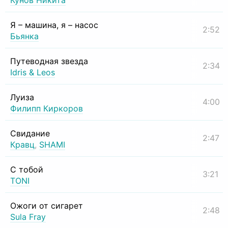
Кунов Никита
Я – машина, я – насос
2:52
Бьянка
Путеводная звезда
2:34
Idris & Leos
Луиза
4:00
Филипп Киркоров
Свидание
2:47
Кравц
,
SHAMI
С тобой
3:21
TONI
Ожоги от сигарет
2:48
Sula Fray