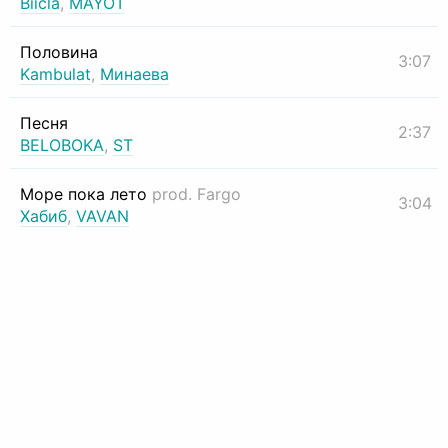
Biicla
,
MAYOT
Половина
3:07
Kambulat
,
Минаева
Песня
2:37
BELOBOKA
,
ST
Море пока лето
prod. Fargo
3:04
Хабиб
,
VAVAN