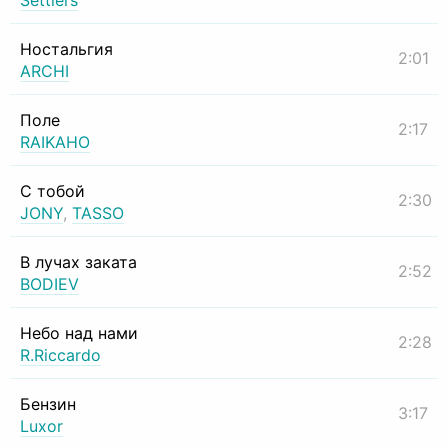
Settlers
Ностальгия
2:01
ARCHI
Поле
2:17
RAIKAHO
С тобой
2:30
JONY
,
TASSO
В лучах заката
2:52
BODIEV
Небо над нами
2:28
R.Riccardo
Бензин
3:17
Luxor