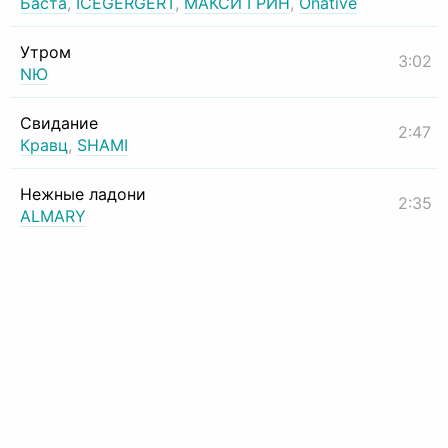
Баста
,
ICEGERGERT
,
МАКСИ ГРИН
,
Onative
Утром
3:02
NЮ
Свидание
2:47
Кравц
,
SHAMI
Нежные ладони
2:35
ALMARY