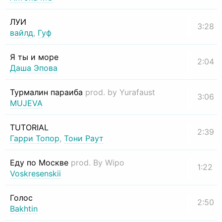
ЛУИ
3:28
вайлд
,
Гуф
Я ты и море
2:04
Даша Эпова
Турмалин параиба
prod. by Yurafaust
3:06
MUJEVA
TUTORIAL
2:39
Гарри Топор
,
Тони Раут
Еду по Москве
prod. By Wipo
1:22
Voskresenskii
Голос
2:50
Bakhtin