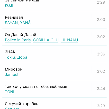
За спиной у кисы
2:29
KOJI
Ревнивая
2:00
SAYAN
,
YANÁ
Оп Давай Давай
2:02
Police in Paris
,
GORILLA GLU
,
LIL NAKU
ЗНАК
3:36
Toxi$
,
Дора
Мировой
3:02
Jambul
Так хочу сказать тебе, любимая
3:44
TONI
Летучий корабль
3:23