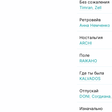
Без сожаления
Timran
,
Zell
Ретровейв
Анна Немченко
Ностальгия
ARCHI
Поле
RAIKAHO
Где ты была
KALVADOS
Отпускай
DONI
,
Согдиана
Изначально