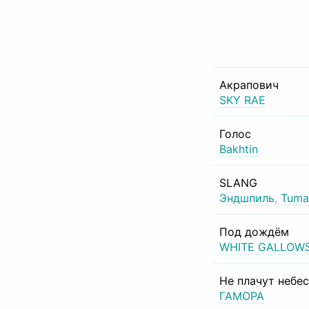
Акрапович
SKY RAE
Голос
Bakhtin
SLANG
Эндшпиль
,
Tuma
Под дождём
WHITE GALLOW
Не плачут небе
ГАМОРА