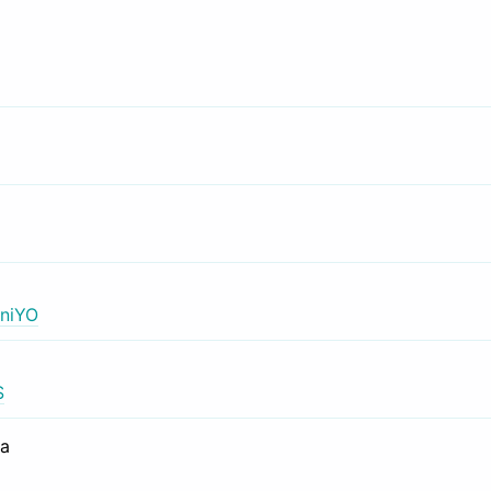
niYO
S
са