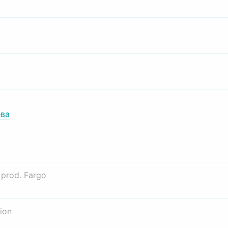
ва
о
prod. Fargo
ion