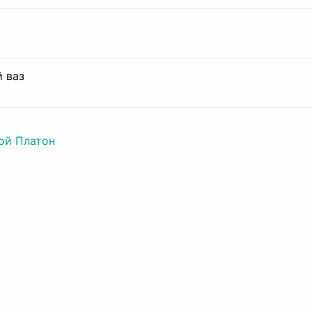
 ваз
ой Платон