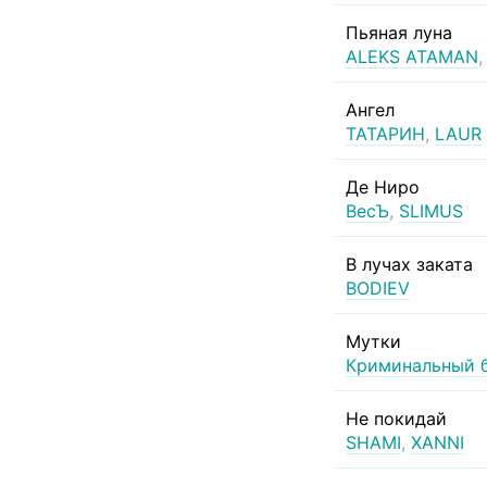
Пьяная луна
ALEKS ATAMAN
Ангел
ТАТАРИН
,
LAUR
Де Ниро
ВесЪ
,
SLIMUS
В лучах заката
BODIEV
Мутки
Криминальный 
Не покидай
SHAMI
,
XANNI