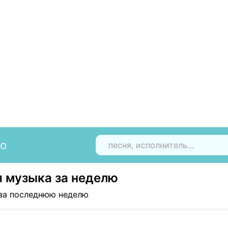
io
Н
 музыка за неделю
за последнюю неделю