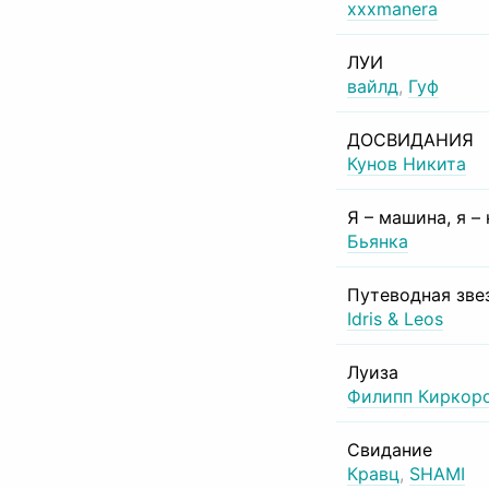
xxxmanera
ЛУИ
вайлд
,
Гуф
ДОСВИДАНИЯ
Кунов Никита
Я – машина, я –
Бьянка
Путеводная зве
Idris & Leos
Луиза
Филипп Киркор
Свидание
Кравц
,
SHAMI