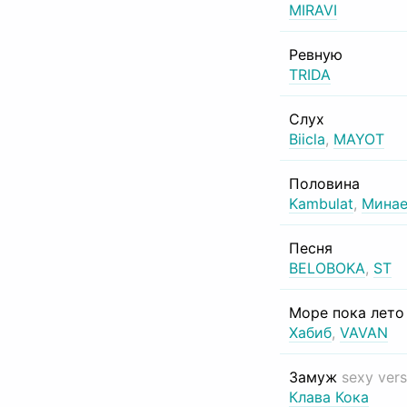
MIRAVI
Ревную
TRIDA
Слух
Biicla
,
MAYOT
Половина
Kambulat
,
Минае
Песня
BELOBOKA
,
ST
Море пока лет
Хабиб
,
VAVAN
Замуж
sexy vers
Клава Кока