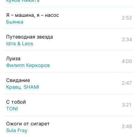
Кунов Никита
Я – машина, я – насос
2:52
Бьянка
Путеводная звезда
2:34
Idris & Leos
Луиза
4:00
Филипп Киркоров
Свидание
2:47
Кравц
,
SHAMI
С тобой
3:21
TONI
Ожоги от сигарет
2:48
Sula Fray