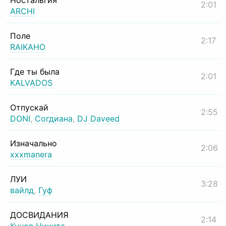
Ностальгия
2:01
ARCHI
Поле
2:17
RAIKAHO
Где ты была
2:01
KALVADOS
Отпускай
2:55
DONI
,
Согдиана
,
DJ Daveed
Изначально
2:06
xxxmanera
ЛУИ
3:28
вайлд
,
Гуф
ДОСВИДАНИЯ
2:14