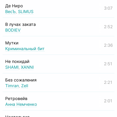
Де Ниро
3:07
ВесЪ
,
SLIMUS
В лучах заката
2:52
BODIEV
Мутки
2:36
Криминальный бит
Не покидай
2:51
SHAMI
,
XANNI
Без сожаления
2:21
Timran
,
Zell
Ретровейв
2:01
Анна Немченко