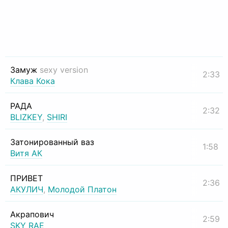
Замуж
sexy version
2:33
Клава Кока
РАДА
2:32
BLIZKEY
,
SHIRI
Затонированный ваз
1:58
Витя АК
ПРИВЕТ
2:36
АКУЛИЧ
,
Молодой Платон
Акрапович
2:59
SKY RAE