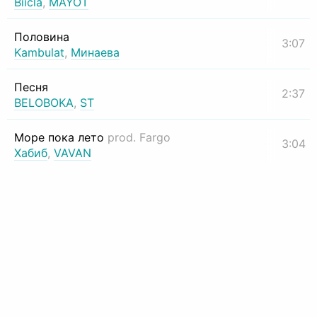
Biicla
,
MAYOT
Половина
3:07
Kambulat
,
Минаева
Песня
2:37
BELOBOKA
,
ST
Море пока лето
prod. Fargo
3:04
Хабиб
,
VAVAN