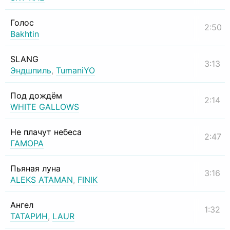
Голос
2:50
Bakhtin
SLANG
3:13
Эндшпиль
,
TumaniYO
Под дождём
2:14
WHITE GALLOWS
Не плачут небеса
2:47
ГАМОРА
Пьяная луна
3:16
ALEKS ATAMAN
,
FINIK
Ангел
1:32
ТАТАРИН
,
LAUR