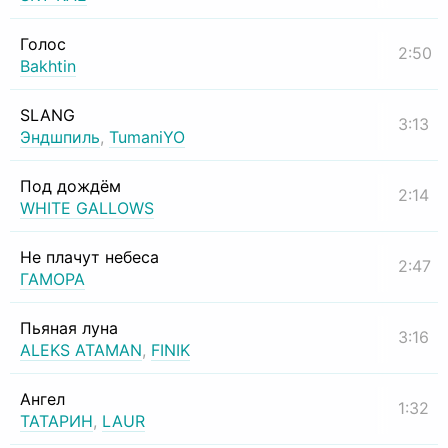
Голос
2:50
Bakhtin
SLANG
3:13
Эндшпиль
,
TumaniYO
Под дождём
2:14
WHITE GALLOWS
Не плачут небеса
2:47
ГАМОРА
Пьяная луна
3:16
ALEKS ATAMAN
,
FINIK
Ангел
1:32
ТАТАРИН
,
LAUR