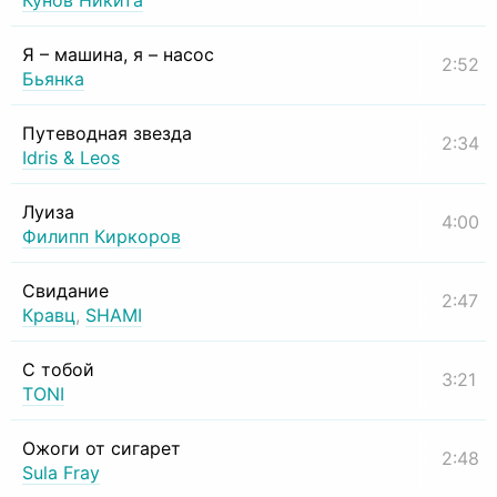
Кунов Никита
Я – машина, я – насос
2:52
Бьянка
Путеводная звезда
2:34
Idris & Leos
Луиза
4:00
Филипп Киркоров
Свидание
2:47
Кравц
,
SHAMI
С тобой
3:21
TONI
Ожоги от сигарет
2:48
Sula Fray