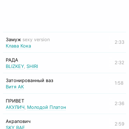
Замуж
sexy version
2:33
Клава Кока
РАДА
2:32
BLIZKEY
,
SHIRI
Затонированный ваз
1:58
Витя АК
ПРИВЕТ
2:36
АКУЛИЧ
,
Молодой Платон
Акрапович
2:59
SKY RAE