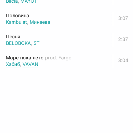
Biicla
,
MAYOT
Половина
3:07
Kambulat
,
Минаева
Песня
2:37
BELOBOKA
,
ST
Море пока лето
prod. Fargo
3:04
Хабиб
,
VAVAN