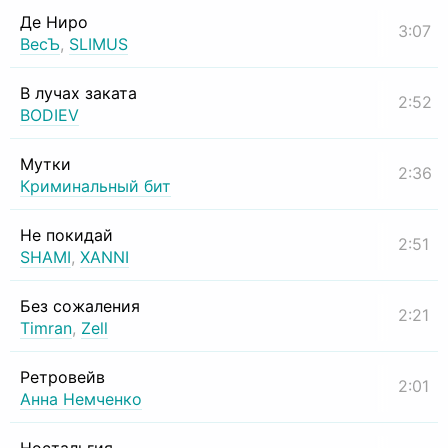
Де Ниро
3:07
ВесЪ
,
SLIMUS
В лучах заката
2:52
BODIEV
Мутки
2:36
Криминальный бит
Не покидай
2:51
SHAMI
,
XANNI
Без сожаления
2:21
Timran
,
Zell
Ретровейв
2:01
Анна Немченко