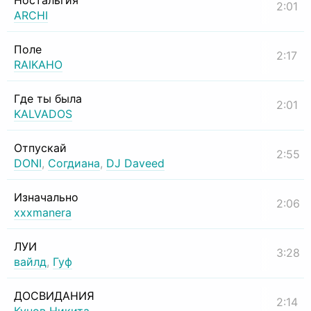
Ностальгия
2:01
ARCHI
Поле
2:17
RAIKAHO
Где ты была
2:01
KALVADOS
Отпускай
2:55
DONI
,
Согдиана
,
DJ Daveed
Изначально
2:06
xxxmanera
ЛУИ
3:28
вайлд
,
Гуф
ДОСВИДАНИЯ
2:14