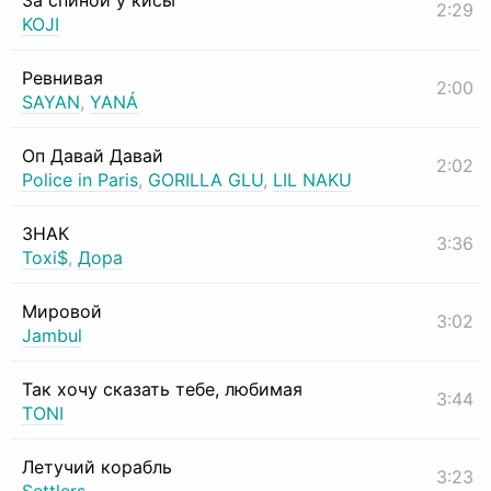
За спиной у кисы
2:29
KOJI
Ревнивая
2:00
SAYAN
,
YANÁ
Оп Давай Давай
2:02
Police in Paris
,
GORILLA GLU
,
LIL NAKU
ЗНАК
3:36
Toxi$
,
Дора
Мировой
3:02
Jambul
Так хочу сказать тебе, любимая
3:44
TONI
Летучий корабль
3:23