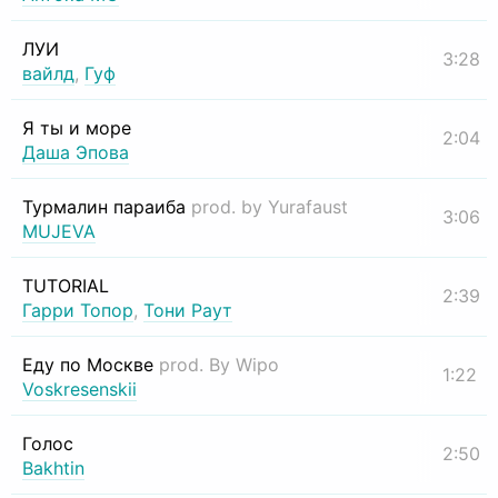
ЛУИ
3:28
вайлд
,
Гуф
Я ты и море
2:04
Даша Эпова
Турмалин параиба
prod. by Yurafaust
3:06
MUJEVA
TUTORIAL
2:39
Гарри Топор
,
Тони Раут
Еду по Москве
prod. By Wipo
1:22
Voskresenskii
Голос
2:50
Bakhtin