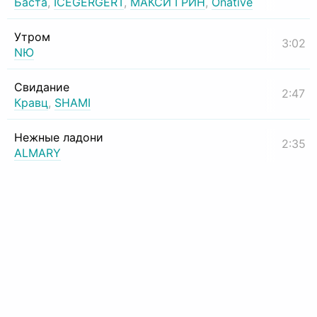
Баста
,
ICEGERGERT
,
МАКСИ ГРИН
,
Onative
Утром
3:02
NЮ
Свидание
2:47
Кравц
,
SHAMI
Нежные ладони
2:35
ALMARY