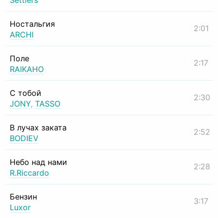
Settlers
Ностальгия
2:01
ARCHI
Поле
2:17
RAIKAHO
С тобой
2:30
JONY
,
TASSO
В лучах заката
2:52
BODIEV
Небо над нами
2:28
R.Riccardo
Бензин
3:17
Luxor