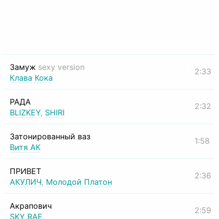
Замуж
sexy version
2:33
Клава Кока
РАДА
2:32
BLIZKEY
,
SHIRI
Затонированный ваз
1:58
Витя АК
ПРИВЕТ
2:36
АКУЛИЧ
,
Молодой Платон
Акрапович
2:59
SKY RAE