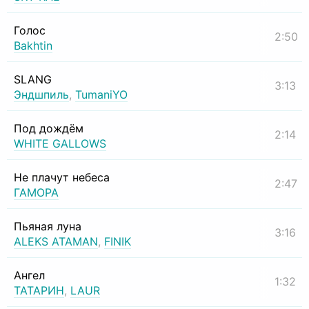
Голос
2:50
Bakhtin
SLANG
3:13
Эндшпиль
,
TumaniYO
Под дождём
2:14
WHITE GALLOWS
Не плачут небеса
2:47
ГАМОРА
Пьяная луна
3:16
ALEKS ATAMAN
,
FINIK
Ангел
1:32
ТАТАРИН
,
LAUR