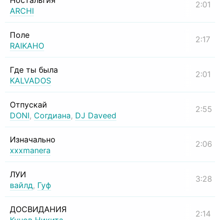
Ностальгия
2:01
ARCHI
Поле
2:17
RAIKAHO
Где ты была
2:01
KALVADOS
Отпускай
2:55
DONI
,
Согдиана
,
DJ Daveed
Изначально
2:06
xxxmanera
ЛУИ
3:28
вайлд
,
Гуф
ДОСВИДАНИЯ
2:14