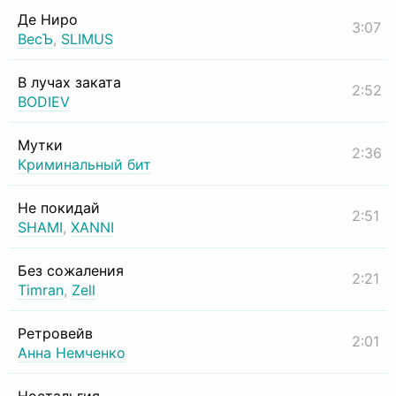
Де Ниро
3:07
ВесЪ
,
SLIMUS
В лучах заката
2:52
BODIEV
Мутки
2:36
Криминальный бит
Не покидай
2:51
SHAMI
,
XANNI
Без сожаления
2:21
Timran
,
Zell
Ретровейв
2:01
Анна Немченко