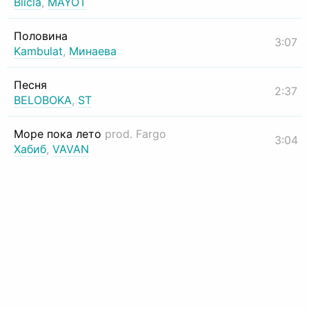
Biicla
,
MAYOT
Половина
3:07
Kambulat
,
Минаева
Песня
2:37
BELOBOKA
,
ST
Море пока лето
prod. Fargo
3:04
Хабиб
,
VAVAN