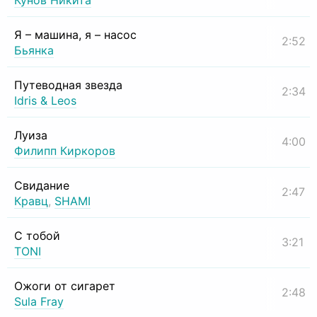
Кунов Никита
Я – машина, я – насос
2:52
Бьянка
Путеводная звезда
2:34
Idris & Leos
Луиза
4:00
Филипп Киркоров
Свидание
2:47
Кравц
,
SHAMI
С тобой
3:21
TONI
Ожоги от сигарет
2:48
Sula Fray