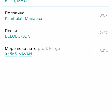
Biicla
,
MAYOT
Половина
3:07
Kambulat
,
Минаева
Песня
2:37
BELOBOKA
,
ST
Море пока лето
prod. Fargo
3:04
Хабиб
,
VAVAN