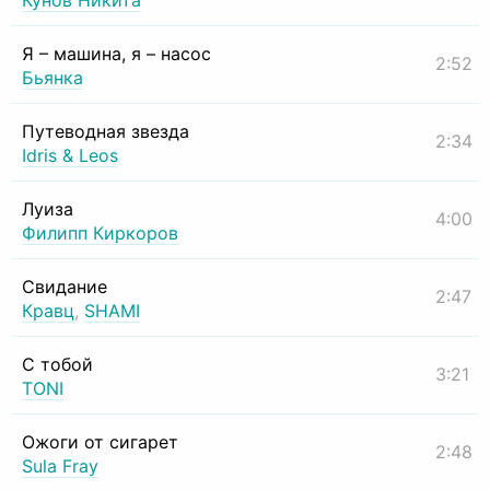
Кунов Никита
Я – машина, я – насос
2:52
Бьянка
Путеводная звезда
2:34
Idris & Leos
Луиза
4:00
Филипп Киркоров
Свидание
2:47
Кравц
,
SHAMI
С тобой
3:21
TONI
Ожоги от сигарет
2:48
Sula Fray