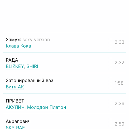
Замуж
sexy version
2:33
Клава Кока
РАДА
2:32
BLIZKEY
,
SHIRI
Затонированный ваз
1:58
Витя АК
ПРИВЕТ
2:36
АКУЛИЧ
,
Молодой Платон
Акрапович
2:59
SKY RAE