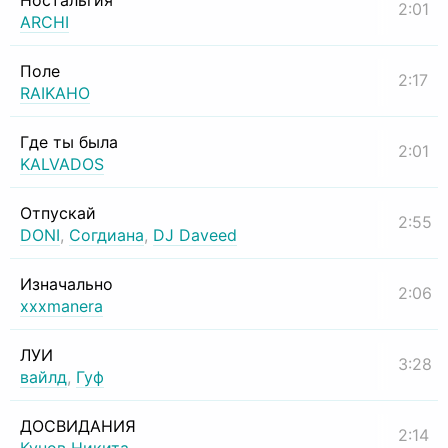
Ностальгия
2:01
ARCHI
Поле
2:17
RAIKAHO
Где ты была
2:01
KALVADOS
Отпускай
2:55
DONI
,
Согдиана
,
DJ Daveed
Изначально
2:06
xxxmanera
ЛУИ
3:28
вайлд
,
Гуф
ДОСВИДАНИЯ
2:14