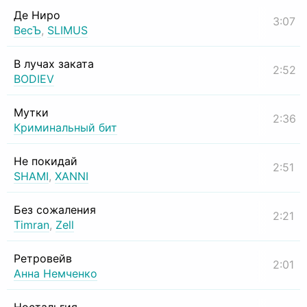
Де Ниро
3:07
ВесЪ
,
SLIMUS
В лучах заката
2:52
BODIEV
Мутки
2:36
Криминальный бит
Не покидай
2:51
SHAMI
,
XANNI
Без сожаления
2:21
Timran
,
Zell
Ретровейв
2:01
Анна Немченко