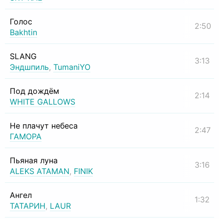
Голос
2:50
Bakhtin
SLANG
3:13
Эндшпиль
,
TumaniYO
Под дождём
2:14
WHITE GALLOWS
Не плачут небеса
2:47
ГАМОРА
Пьяная луна
3:16
ALEKS ATAMAN
,
FINIK
Ангел
1:32
ТАТАРИН
,
LAUR