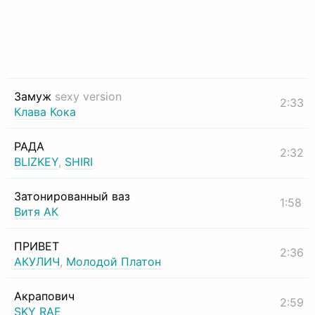
Замуж
sexy version
2:33
Клава Кока
РАДА
2:32
BLIZKEY
,
SHIRI
Затонированный ваз
1:58
Витя АК
ПРИВЕТ
2:36
АКУЛИЧ
,
Молодой Платон
Акрапович
2:59
SKY RAE