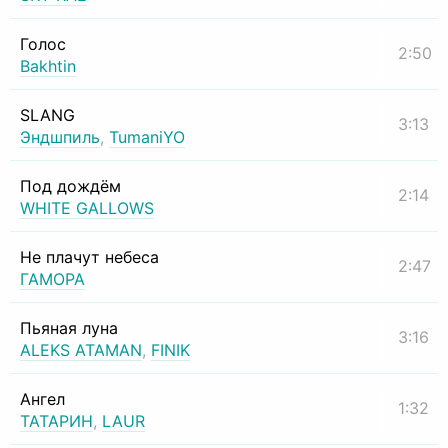
Голос
2:50
Bakhtin
SLANG
3:13
Эндшпиль
,
TumaniYO
Под дождём
2:14
WHITE GALLOWS
Не плачут небеса
2:47
ГАМОРА
Пьяная луна
3:16
ALEKS ATAMAN
,
FINIK
Ангел
1:32
ТАТАРИН
,
LAUR