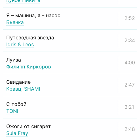
Кунов Никита
Я – машина, я – насос
2:52
Бьянка
Путеводная звезда
2:34
Idris & Leos
Луиза
4:00
Филипп Киркоров
Свидание
2:47
Кравц
,
SHAMI
С тобой
3:21
TONI
Ожоги от сигарет
2:48
Sula Fray