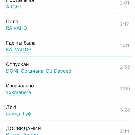
Ностальгия
2:01
ARCHI
Поле
2:17
RAIKAHO
Где ты была
2:01
KALVADOS
Отпускай
2:55
DONI
,
Согдиана
,
DJ Daveed
Изначально
2:06
xxxmanera
ЛУИ
3:28
вайлд
,
Гуф
ДОСВИДАНИЯ
2:14