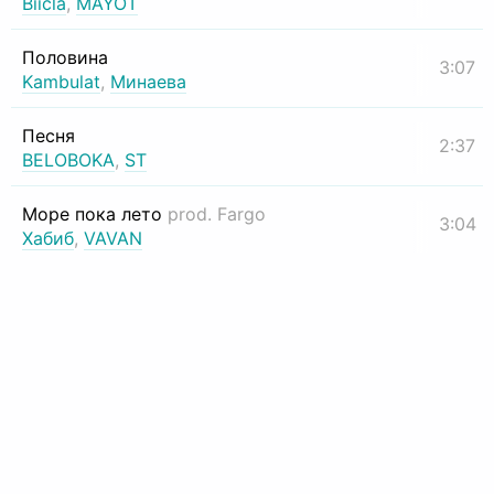
Biicla
,
MAYOT
Половина
3:07
Kambulat
,
Минаева
Песня
2:37
BELOBOKA
,
ST
Море пока лето
prod. Fargo
3:04
Хабиб
,
VAVAN