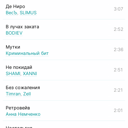
Де Ниро
3:07
ВесЪ
,
SLIMUS
В лучах заката
2:52
BODIEV
Мутки
2:36
Криминальный бит
Не покидай
2:51
SHAMI
,
XANNI
Без сожаления
2:21
Timran
,
Zell
Ретровейв
2:01
Анна Немченко