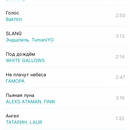
Голос
2:50
Bakhtin
SLANG
3:13
Эндшпиль
,
TumaniYO
Под дождём
2:14
WHITE GALLOWS
Не плачут небеса
2:47
ГАМОРА
Пьяная луна
3:16
ALEKS ATAMAN
,
FINIK
Ангел
1:32
ТАТАРИН
,
LAUR