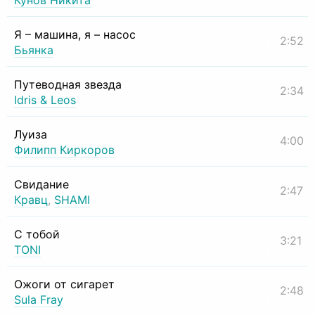
Кунов Никита
Я – машина, я – насос
2:52
Бьянка
Путеводная звезда
2:34
Idris & Leos
Луиза
4:00
Филипп Киркоров
Свидание
2:47
Кравц
,
SHAMI
С тобой
3:21
TONI
Ожоги от сигарет
2:48
Sula Fray