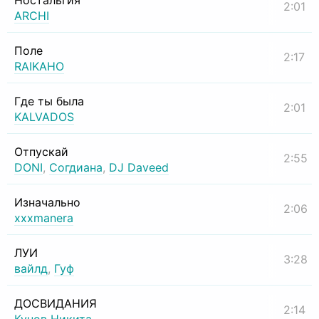
Ностальгия
2:01
ARCHI
Поле
2:17
RAIKAHO
Где ты была
2:01
KALVADOS
Отпускай
2:55
DONI
,
Согдиана
,
DJ Daveed
Изначально
2:06
xxxmanera
ЛУИ
3:28
вайлд
,
Гуф
ДОСВИДАНИЯ
2:14