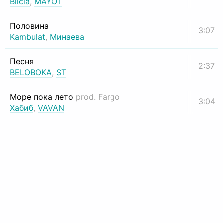
Biicla
,
MAYOT
Половина
3:07
Kambulat
,
Минаева
Песня
2:37
BELOBOKA
,
ST
Море пока лето
prod. Fargo
3:04
Хабиб
,
VAVAN