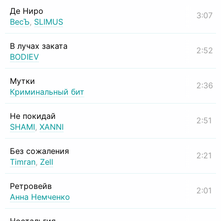
Де Ниро
3:07
ВесЪ
,
SLIMUS
В лучах заката
2:52
BODIEV
Мутки
2:36
Криминальный бит
Не покидай
2:51
SHAMI
,
XANNI
Без сожаления
2:21
Timran
,
Zell
Ретровейв
2:01
Анна Немченко