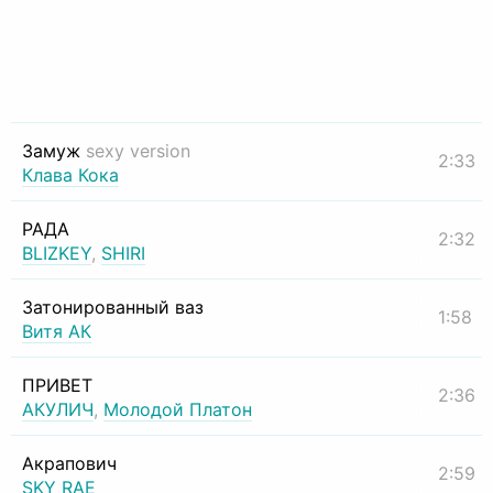
Замуж
sexy version
2:33
Клава Кока
РАДА
2:32
BLIZKEY
,
SHIRI
Затонированный ваз
1:58
Витя АК
ПРИВЕТ
2:36
АКУЛИЧ
,
Молодой Платон
Акрапович
2:59
SKY RAE