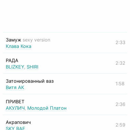
Замуж
sexy version
2:33
Клава Кока
РАДА
2:32
BLIZKEY
,
SHIRI
Затонированный ваз
1:58
Витя АК
ПРИВЕТ
2:36
АКУЛИЧ
,
Молодой Платон
Акрапович
2:59
SKY RAE