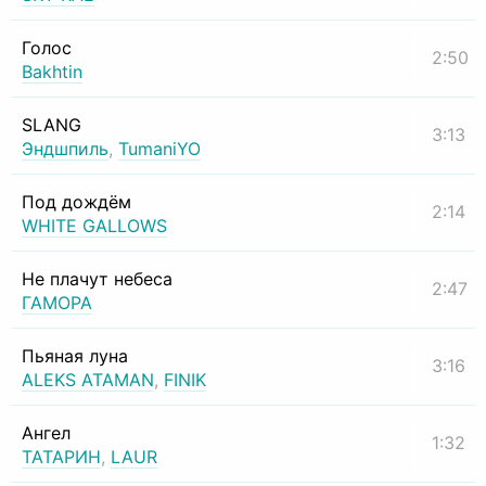
Голос
2:50
Bakhtin
SLANG
3:13
Эндшпиль
,
TumaniYO
Под дождём
2:14
WHITE GALLOWS
Не плачут небеса
2:47
ГАМОРА
Пьяная луна
3:16
ALEKS ATAMAN
,
FINIK
Ангел
1:32
ТАТАРИН
,
LAUR