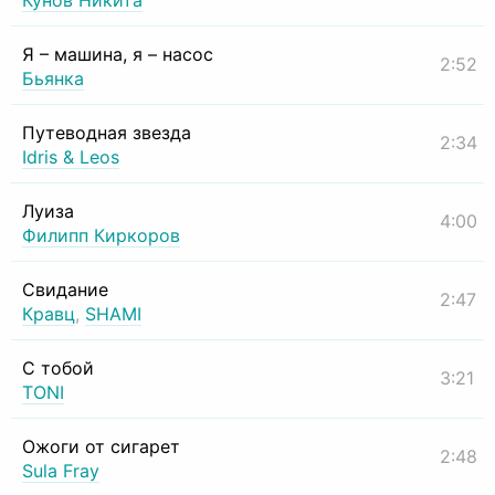
Кунов Никита
Я – машина, я – насос
2:52
Бьянка
Путеводная звезда
2:34
Idris & Leos
Луиза
4:00
Филипп Киркоров
Свидание
2:47
Кравц
,
SHAMI
С тобой
3:21
TONI
Ожоги от сигарет
2:48
Sula Fray