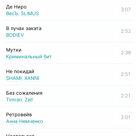
Де Ниро
3:07
ВесЪ
,
SLIMUS
В лучах заката
2:52
BODIEV
Мутки
2:36
Криминальный бит
Не покидай
2:51
SHAMI
,
XANNI
Без сожаления
2:21
Timran
,
Zell
Ретровейв
2:01
Анна Немченко