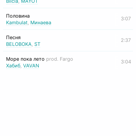
Biicla
,
MAYOT
Половина
3:07
Kambulat
,
Минаева
Песня
2:37
BELOBOKA
,
ST
Море пока лето
prod. Fargo
3:04
Хабиб
,
VAVAN