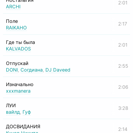
Ностальгия
2:01
ARCHI
Поле
2:17
RAIKAHO
Где ты была
2:01
KALVADOS
Отпускай
2:55
DONI
,
Согдиана
,
DJ Daveed
Изначально
2:06
xxxmanera
ЛУИ
3:28
вайлд
,
Гуф
ДОСВИДАНИЯ
2:14