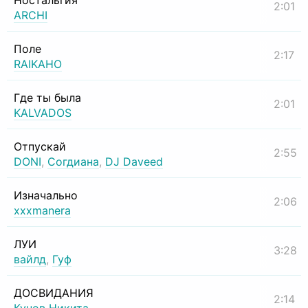
Ностальгия
2:01
ARCHI
Поле
2:17
RAIKAHO
Где ты была
2:01
KALVADOS
Отпускай
2:55
DONI
,
Согдиана
,
DJ Daveed
Изначально
2:06
xxxmanera
ЛУИ
3:28
вайлд
,
Гуф
ДОСВИДАНИЯ
2:14