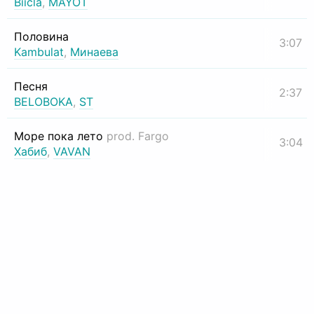
Biicla
,
MAYOT
Половина
3:07
Kambulat
,
Минаева
Песня
2:37
BELOBOKA
,
ST
Море пока лето
prod. Fargo
3:04
Хабиб
,
VAVAN