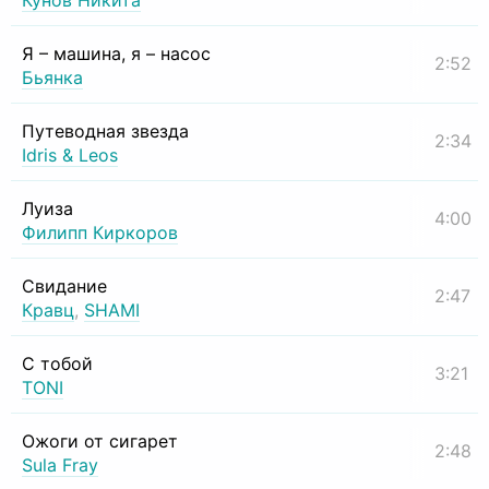
Кунов Никита
Я – машина, я – насос
2:52
Бьянка
Путеводная звезда
2:34
Idris & Leos
Луиза
4:00
Филипп Киркоров
Свидание
2:47
Кравц
,
SHAMI
С тобой
3:21
TONI
Ожоги от сигарет
2:48
Sula Fray