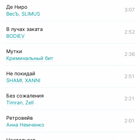
Де Ниро
3:07
ВесЪ
,
SLIMUS
В лучах заката
2:52
BODIEV
Мутки
2:36
Криминальный бит
Не покидай
2:51
SHAMI
,
XANNI
Без сожаления
2:21
Timran
,
Zell
Ретровейв
2:01
Анна Немченко