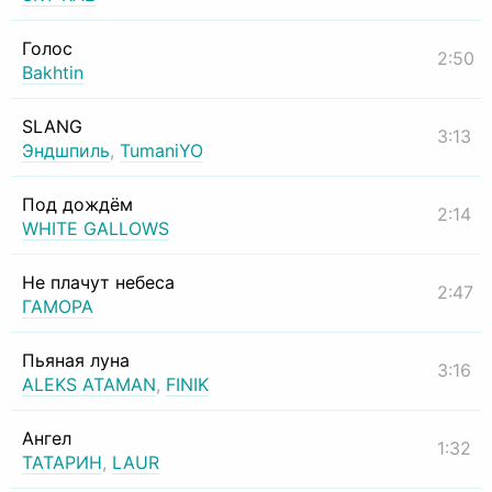
Голос
2:50
Bakhtin
SLANG
3:13
Эндшпиль
,
TumaniYO
Под дождём
2:14
WHITE GALLOWS
Не плачут небеса
2:47
ГАМОРА
Пьяная луна
3:16
ALEKS ATAMAN
,
FINIK
Ангел
1:32
ТАТАРИН
,
LAUR