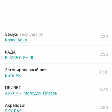
Замуж
sexy version
2:33
Клава Кока
РАДА
2:32
BLIZKEY
,
SHIRI
Затонированный ваз
1:58
Витя АК
ПРИВЕТ
2:36
АКУЛИЧ
,
Молодой Платон
Акрапович
2:59
SKY RAE