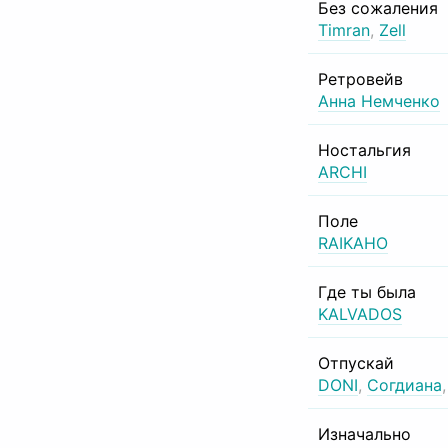
Без сожаления
Timran
,
Zell
Ретровейв
Анна Немченко
Ностальгия
ARCHI
Поле
RAIKAHO
Где ты была
KALVADOS
Отпускай
DONI
,
Согдиана
Изначально