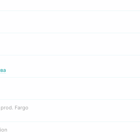
ва
о
prod. Fargo
ion