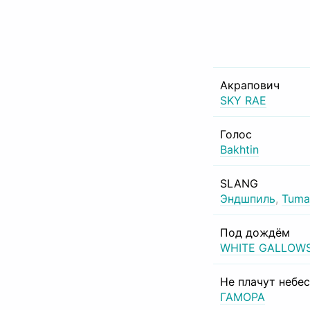
Акрапович
SKY RAE
Голос
Bakhtin
SLANG
Эндшпиль
,
Tuma
Под дождём
WHITE GALLOW
Не плачут небе
ГАМОРА