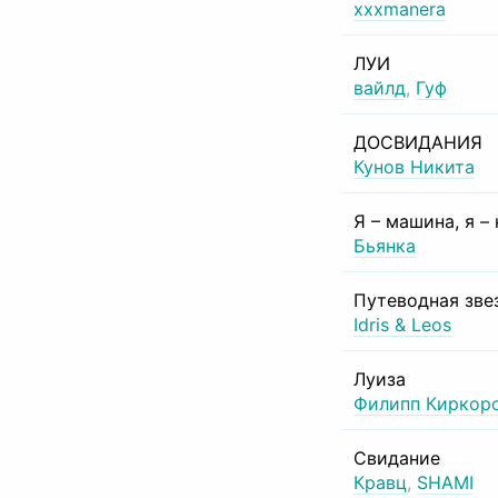
xxxmanera
ЛУИ
вайлд
,
Гуф
ДОСВИДАНИЯ
Кунов Никита
Я – машина, я –
Бьянка
Путеводная зве
Idris & Leos
Луиза
Филипп Киркор
Свидание
Кравц
,
SHAMI