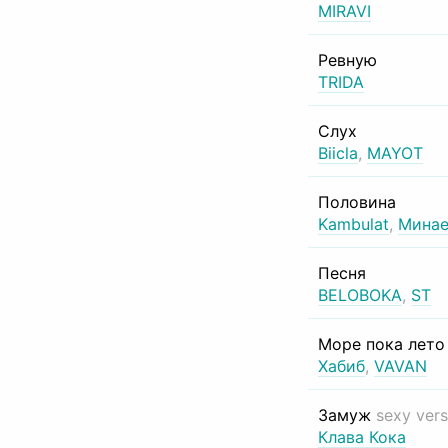
MIRAVI
Ревную
TRIDA
Слух
Biicla
,
MAYOT
Половина
Kambulat
,
Минае
Песня
BELOBOKA
,
ST
Море пока лет
Хабиб
,
VAVAN
Замуж
sexy vers
Клава Кока