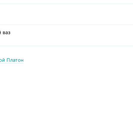
 ваз
ой Платон