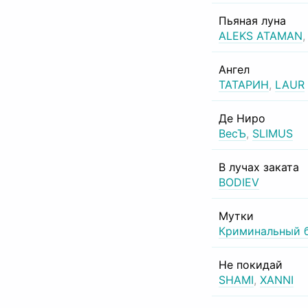
Пьяная луна
ALEKS ATAMAN
Ангел
ТАТАРИН
,
LAUR
Де Ниро
ВесЪ
,
SLIMUS
В лучах заката
BODIEV
Мутки
Криминальный 
Не покидай
SHAMI
,
XANNI