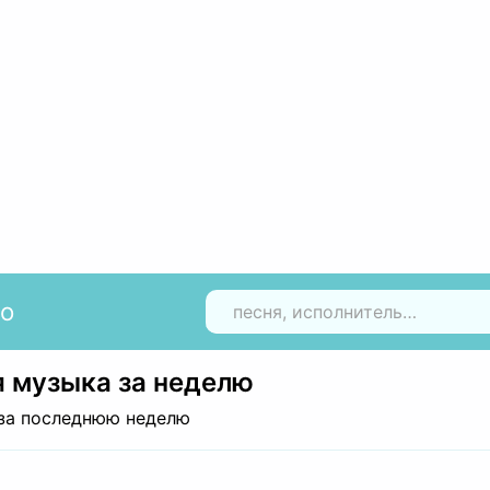
io
Н
 музыка за неделю
за последнюю неделю