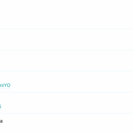
niYO
S
са