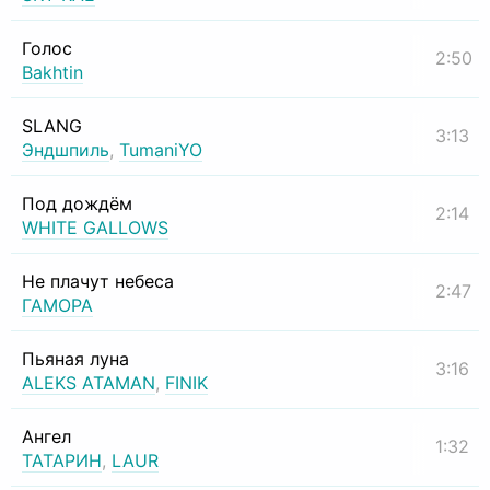
Голос
2:50
Bakhtin
SLANG
3:13
Эндшпиль
,
TumaniYO
Под дождём
2:14
WHITE GALLOWS
Не плачут небеса
2:47
ГАМОРА
Пьяная луна
3:16
ALEKS ATAMAN
,
FINIK
Ангел
1:32
ТАТАРИН
,
LAUR