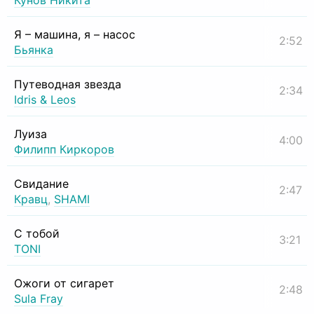
Кунов Никита
Я – машина, я – насос
2:52
Бьянка
Путеводная звезда
2:34
Idris & Leos
Луиза
4:00
Филипп Киркоров
Свидание
2:47
Кравц
,
SHAMI
С тобой
3:21
TONI
Ожоги от сигарет
2:48
Sula Fray