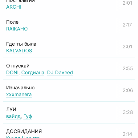
Ностальгия
2:01
ARCHI
Поле
2:17
RAIKAHO
Где ты была
2:01
KALVADOS
Отпускай
2:55
DONI
,
Согдиана
,
DJ Daveed
Изначально
2:06
xxxmanera
ЛУИ
3:28
вайлд
,
Гуф
ДОСВИДАНИЯ
2:14