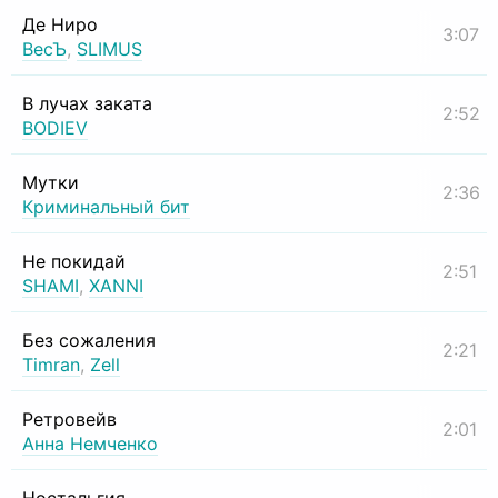
Де Ниро
3:07
ВесЪ
,
SLIMUS
В лучах заката
2:52
BODIEV
Мутки
2:36
Криминальный бит
Не покидай
2:51
SHAMI
,
XANNI
Без сожаления
2:21
Timran
,
Zell
Ретровейв
2:01
Анна Немченко