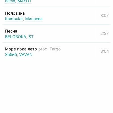
Biicla
,
MAYOT
Половина
3:07
Kambulat
,
Минаева
Песня
2:37
BELOBOKA
,
ST
Море пока лето
prod. Fargo
3:04
Хабиб
,
VAVAN