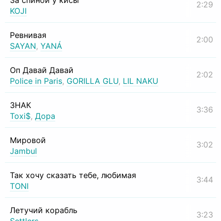
За спиной у кисы
2:29
KOJI
Ревнивая
2:00
SAYAN
,
YANÁ
Оп Давай Давай
2:02
Police in Paris
,
GORILLA GLU
,
LIL NAKU
ЗНАК
3:36
Toxi$
,
Дора
Мировой
3:02
Jambul
Так хочу сказать тебе, любимая
3:44
TONI
Летучий корабль
3:23