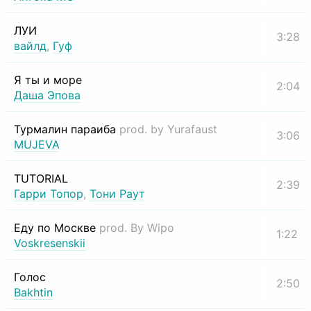
ЛУИ
3:28
вайлд
,
Гуф
Я ты и море
2:04
Даша Эпова
Турмалин параиба
prod. by Yurafaust
3:06
MUJEVA
TUTORIAL
2:39
Гарри Топор
,
Тони Раут
Еду по Москве
prod. By Wipo
1:22
Voskresenskii
Голос
2:50
Bakhtin