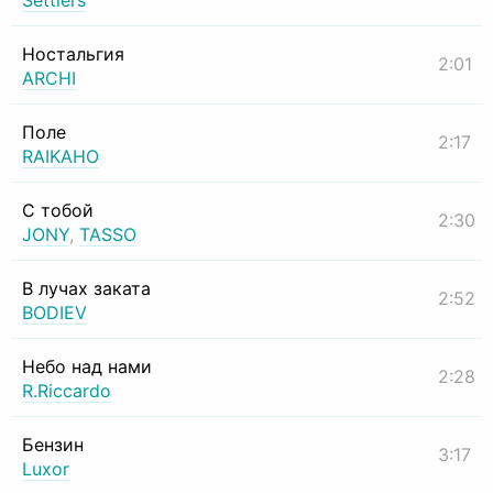
Settlers
Ностальгия
2:01
ARCHI
Поле
2:17
RAIKAHO
С тобой
2:30
JONY
,
TASSO
В лучах заката
2:52
BODIEV
Небо над нами
2:28
R.Riccardo
Бензин
3:17
Luxor