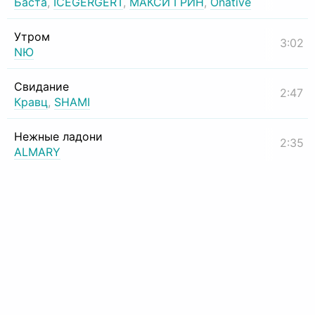
Баста
,
ICEGERGERT
,
МАКСИ ГРИН
,
Onative
Утром
3:02
NЮ
Свидание
2:47
Кравц
,
SHAMI
Нежные ладони
2:35
ALMARY