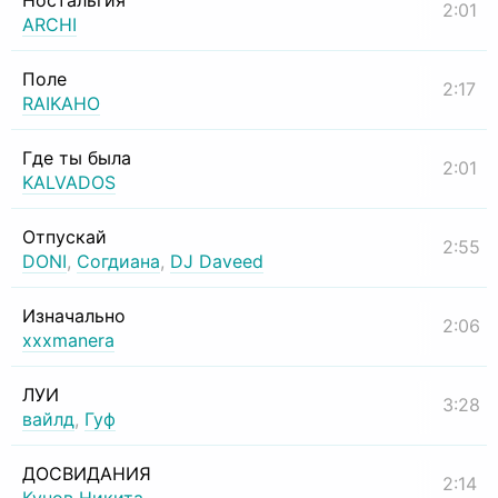
Ностальгия
2:01
ARCHI
Поле
2:17
RAIKAHO
Где ты была
2:01
KALVADOS
Отпускай
2:55
DONI
,
Согдиана
,
DJ Daveed
Изначально
2:06
xxxmanera
ЛУИ
3:28
вайлд
,
Гуф
ДОСВИДАНИЯ
2:14