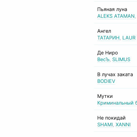
Пьяная луна
ALEKS ATAMAN
Ангел
ТАТАРИН
,
LAUR
Де Ниро
ВесЪ
,
SLIMUS
В лучах заката
BODIEV
Мутки
Криминальный 
Не покидай
SHAMI
,
XANNI