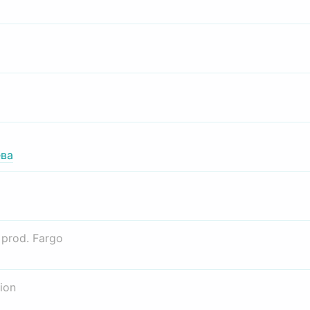
ва
о
prod. Fargo
ion