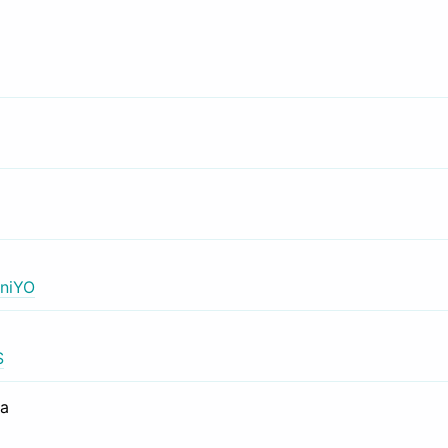
niYO
S
са