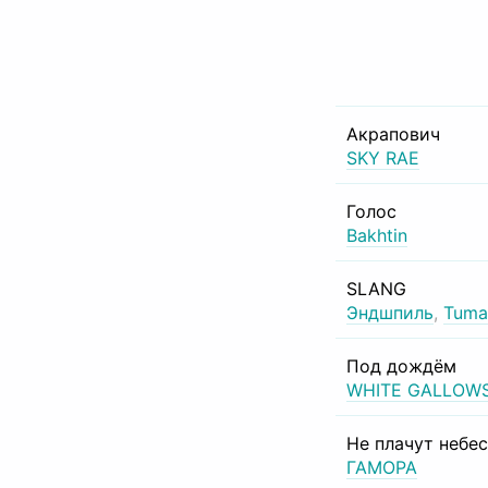
Акрапович
SKY RAE
Голос
Bakhtin
SLANG
Эндшпиль
,
Tuma
Под дождём
WHITE GALLOW
Не плачут небе
ГАМОРА