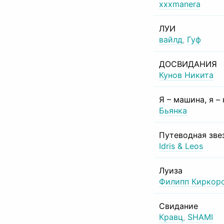
xxxmanera
ЛУИ
вайлд
,
Гуф
ДОСВИДАНИЯ
Кунов Никита
Я – машина, я –
Бьянка
Путеводная зве
Idris & Leos
Луиза
Филипп Киркор
Свидание
Кравц
,
SHAMI