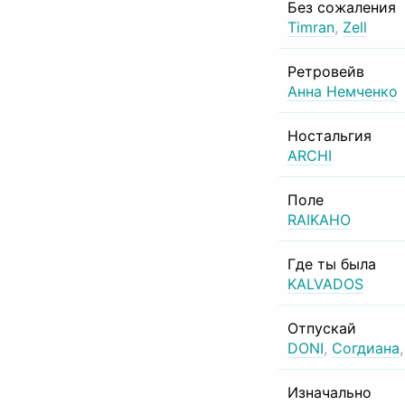
Без сожаления
Timran
,
Zell
Ретровейв
Анна Немченко
Ностальгия
ARCHI
Поле
RAIKAHO
Где ты была
KALVADOS
Отпускай
DONI
,
Согдиана
Изначально