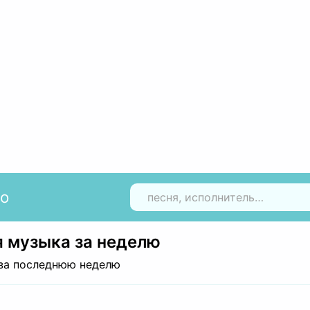
io
Н
 музыка за неделю
за последнюю неделю