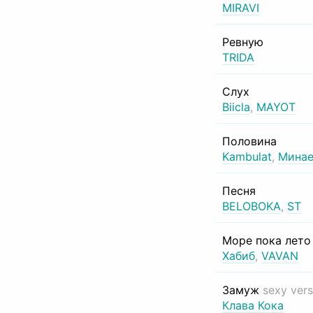
MIRAVI
Ревную
TRIDA
Слух
Biicla
,
MAYOT
Половина
Kambulat
,
Минае
Песня
BELOBOKA
,
ST
Море пока лет
Хабиб
,
VAVAN
Замуж
sexy vers
Клава Кока