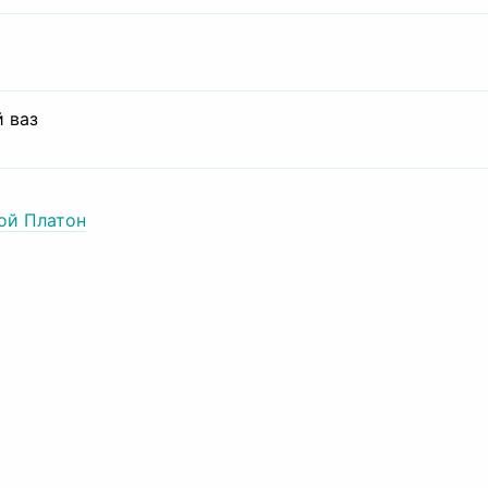
 ваз
ой Платон